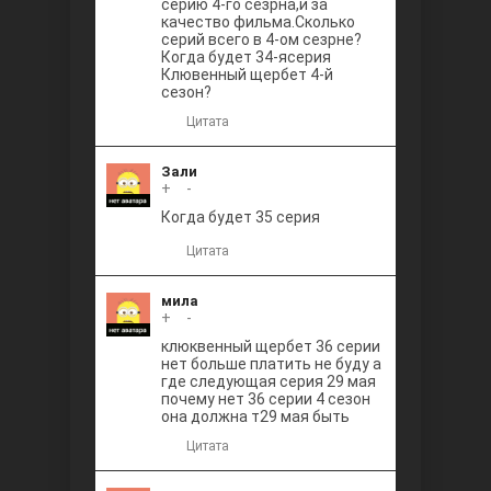
серию 4-го сезрна,и за
качество фильма.Сколько
серий всего в 4-ом сезрне?
Когда будет 34-ясерия
Клювенный щербет 4-й
сезон?
Цитата
Зали
+
0
-
Когда будет 35 серия
Цитата
мила
+
0
-
клюквенный щербет 36 серии
нет больше платить не буду а
где следующая серия 29 мая
почему нет 36 серии 4 сезон
она должна т29 мая быть
Цитата