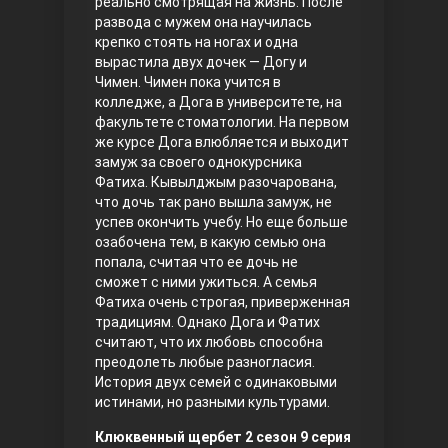
реально смотрящая на жизнь. После
развода с мужем она научилась
Правосyдие
крепко стоять на ногах и одна
вырастила двух дочек — Догу и
Чимен. Чимен пока учится в
колледже, а Дога в университете, на
факультете стоматологии. На первом
же курсе Дога влюбляется и выходит
замуж за своего однокурсника
Фатиха. Кывылджым разочарована,
что дочь так рано вышла замуж, не
успев окончить учебу. Но еще больше
Любовь напрокат
озабочена тем, в какую семью она
попала, считая что ее дочь не
сможет с ними ужиться. А семья
Фатиха очень строгая, приверженная
традициям. Однако Дога и Фатих
считают, что их любовь способна
преодолеть любые разногласия.
История двух семей с одинаковыми
истинами, но разными культурами.
Воскресший Эртугрул
Клюквенный щербет 2 сезон 9 серия