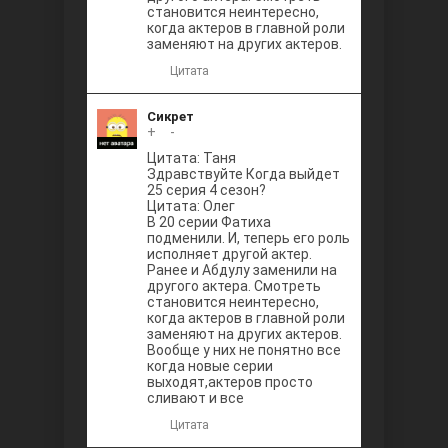
становится неинтересно,
когда актеров в главной роли
заменяют на других актеров.
Цитата
Сикрет
+
0
-
Цитата: Таня
Здравствуйте Когда выйдет
25 серия 4 сезон?
Цитата: Олег
В 20 серии Фатиха
подменили. И, теперь его роль
исполняет другой актер.
Ранее и Абдулу заменили на
другого актера. Смотреть
становится неинтересно,
когда актеров в главной роли
заменяют на других актеров.
Вообще у них не понятно все
когда новые серии
выходят,актеров просто
сливают и все
Цитата