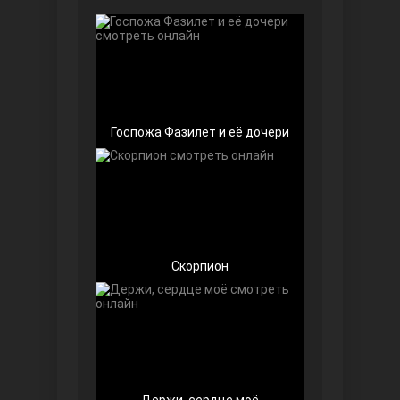
Чёрно-белая любовь
Госпожа Фазилет и её дочери
Дочь посла
Скорпион
Девушка за стеклом
Держи, сердце моё