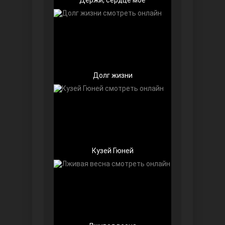
Долг жизни
Далекий город
Кузей Гюней
Ранняя пташка