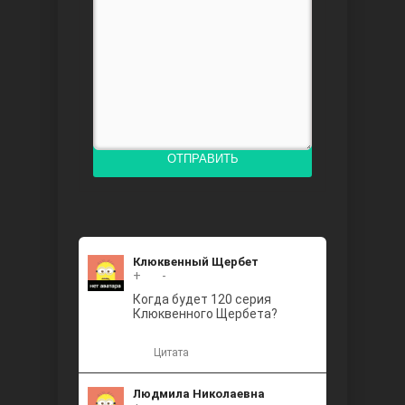
Доверенное
ОТПРАВИТЬ
Дик. ий
Клюквенный Щербет
+
+2
-
Когда будет 120 серия
Клюквенного Щербета?
Цитата
Людмила Николаевна