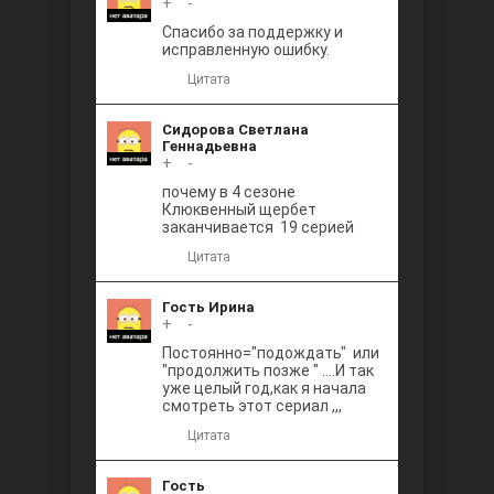
+
0
-
Между
Спасибо за поддержку и
исправленную ошибку.
Цитата
Сидорова Светлана
Геннадьевна
+
0
-
почему в 4 сезоне
Клюквенный щербет
Ветреный
заканчивается 19 серией
Цитата
Гость Ирина
+
0
-
Постоянно="подождать" или
"продолжить позже " ....И так
уже целый год,как я начала
смотреть этот сериал ,,,
Цитата
Гость