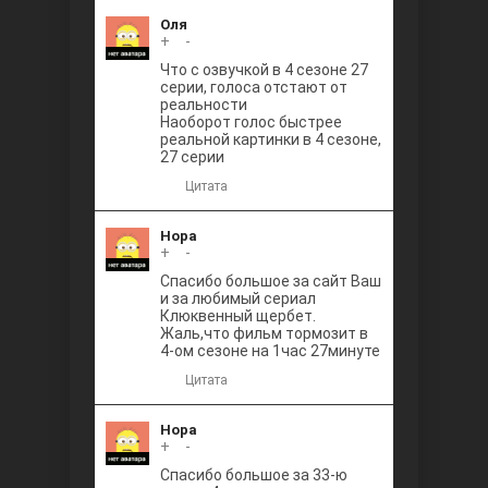
Оля
+
0
-
Что с озвучкой в 4 сезоне 27
серии, голоса отстают от
реальности
Наоборот голос быстрее
реальной картинки в 4 сезоне,
27 серии
Цитата
Нора
+
0
-
Спасибо большое за сайт Ваш
и за любимый сериал
Клюквенный щербет.
Жаль,что фильм тормозит в
4-ом сезоне на 1час 27минуте
Цитата
Нора
+
0
-
Спасибо большое за 33-ю