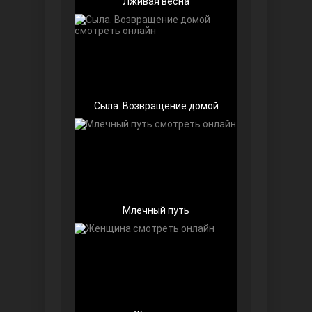
Лживая весна
Беззащитные
Сыла. Возвращение домой
Млечный путь
Игра судьбы