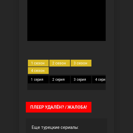
Безграничная любовь
1 сезон
2 сезон
3 сезон
4 сезон
1 серия
2 серия
3 серия
4 серия
5 серия
Красивее, чем ты
ПЛЕЕР УДАЛЁН? / ЖАЛОБА!
Еще турецкие сериалы: