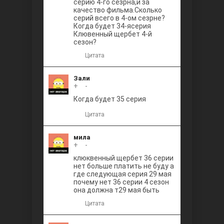
серию 4-го сезрна,и за
качество фильма.Сколько
серий всего в 4-ом сезрне?
Когда будет 34-ясерия
Клювенный щербет 4-й
сезон?
Цитата
Зали
+
0
-
Когда будет 35 серия
Цитата
мила
+
0
-
клюквенный щербет 36 серии
нет больше платить не буду а
где следующая серия 29 мая
почему нет 36 серии 4 сезон
она должна т29 мая быть
Цитата