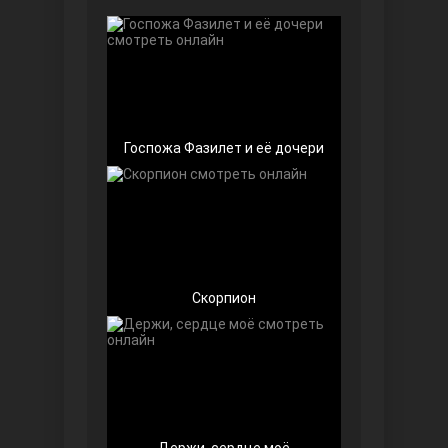
Чёрно-белая любовь
Госпожа Фазилет и её дочери
Дочь посла
Скорпион
Девушка за стеклом
Держи, сердце моё