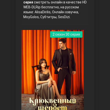
серия
смотреть онлайн в качестве HD
WEB-DLRip бесплатно, на русском
языке: AlisaDirilis, Онлайн озвучка,
MoyGolos, Субтитры, SesDizi.
2 сезон 30 серия
Три сестры
Ветреный холм