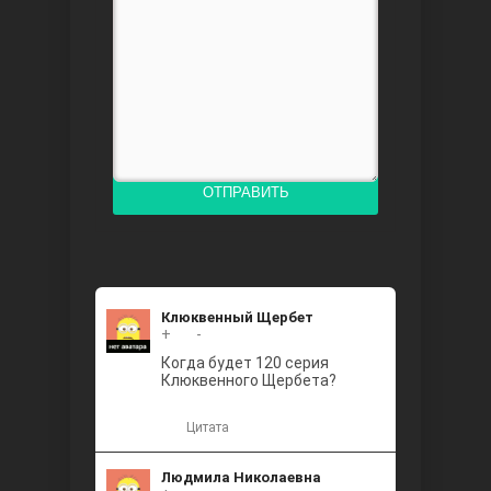
Доверенное
ОТПРАВИТЬ
Дик. ий
Клюквенный Щербет
+
+2
-
Когда будет 120 серия
Клюквенного Щербета?
Цитата
Людмила Николаевна