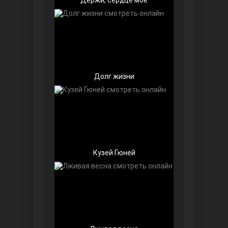
Долг жизни
Далекий город
Кузей Гюней
Ранняя пташка