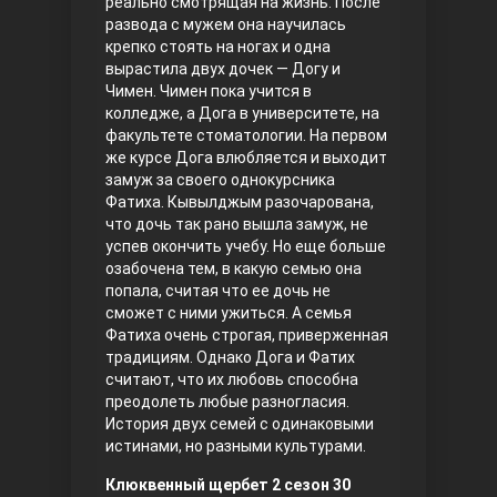
реально смотрящая на жизнь. После
развода с мужем она научилась
Правосyдие
крепко стоять на ногах и одна
вырастила двух дочек — Догу и
Чимен. Чимен пока учится в
колледже, а Дога в университете, на
факультете стоматологии. На первом
же курсе Дога влюбляется и выходит
замуж за своего однокурсника
Фатиха. Кывылджым разочарована,
что дочь так рано вышла замуж, не
успев окончить учебу. Но еще больше
Любовь напрокат
озабочена тем, в какую семью она
попала, считая что ее дочь не
сможет с ними ужиться. А семья
Фатиха очень строгая, приверженная
традициям. Однако Дога и Фатих
считают, что их любовь способна
преодолеть любые разногласия.
История двух семей с одинаковыми
истинами, но разными культурами.
Воскресший Эртугрул
Клюквенный щербет 2 сезон 30