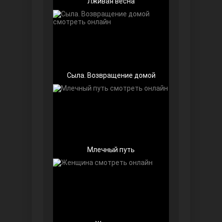
Лживая весна
Беззащитные
Сыла. Возвращение домой
Млечный путь
Игра судьбы