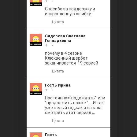
+
0
-
Между
Спасибо за поддержку и
исправленную ошибку.
Цитата
Сидорова Светлана
Геннадьевна
+
0
-
почему в 4 сезоне
Клюквенный щербет
Ветреный
заканчивается 19 серией
Цитата
Гость Ирина
+
0
-
Постоянно="подождать" или
"продолжить позже " ....И так
уже целый год,как я начала
смотреть этот сериал ,,,
Цитата
Гость