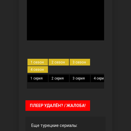
Безграничная любовь
1 сезон
2 сезон
3 сезон
4 сезон
1 серия
2 серия
3 серия
4 серия
5 серия
Красивее, чем ты
ПЛЕЕР УДАЛЁН? / ЖАЛОБА!
Еще турецкие сериалы: