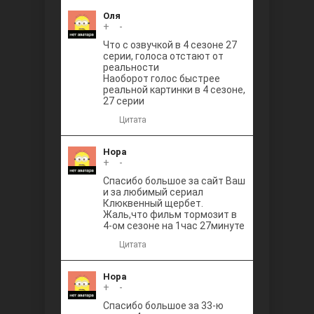
Оля
+
0
-
Что с озвучкой в 4 сезоне 27
серии, голоса отстают от
реальности
Наоборот голос быстрее
реальной картинки в 4 сезоне,
27 серии
Цитата
Нора
+
0
-
Спасибо большое за сайт Ваш
и за любимый сериал
Клюквенный щербет.
Жаль,что фильм тормозит в
4-ом сезоне на 1час 27минуте
Цитата
Нора
+
0
-
Спасибо большое за 33-ю