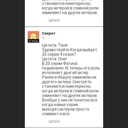
становится неинтересно,
когда актеров в главной роли
заменяют на других актеров.
Цитата
Сикрет
+
0
-
Цитата: Таня
Здравствуйте Когда выйдет
25 серия 4 сезон?
Цитата: Олег
В 20 серии Фатиха
подменили. И, теперь его роль
исполняет другой актер.
Ранее и Абдулу заменили на
другого актера. Смотреть
становится неинтересно,
когда актеров в главной роли
заменяют на других актеров.
Вообще у них не понятно все
когда новые серии
выходят,актеров просто
сливают и все
Цитата