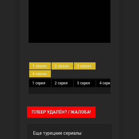
Безграничная любовь
1 сезон
2 сезон
3 сезон
4 сезон
1 серия
2 серия
3 серия
4 серия
5 серия
Красивее, чем ты
ПЛЕЕР УДАЛЁН? / ЖАЛОБА!
Еще турецкие сериалы: