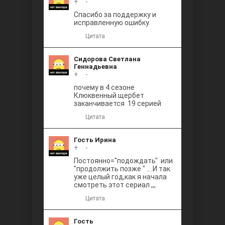
+
0
-
Между
Спасибо за поддержку и
исправленную ошибку.
Цитата
Сидорова Светлана
Геннадьевна
+
0
-
почему в 4 сезоне
Клюквенный щербет
Ветреный
заканчивается 19 серией
Цитата
Гость Ирина
+
0
-
Постоянно="подождать" или
"продолжить позже " ....И так
уже целый год,как я начала
смотреть этот сериал ,,,
Цитата
Гость