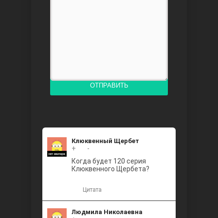
Доверенное
ОТПРАВИТЬ
Дик. ий
Клюквенный Щербет
+
+2
-
Когда будет 120 серия
Клюквенного Щербета?
Цитата
Людмила Николаевна