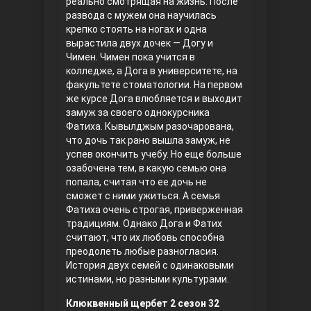
реально смотрящая на жизнь. После
развода с мужем она научилась
Правосyдие
крепко стоять на ногах и одна
вырастила двух дочек — Догу и
Чимен. Чимен пока учится в
колледже, а Дога в университете, на
факультете стоматологии. На первом
же курсе Дога влюбляется и выходит
замуж за своего однокурсника
Фатиха. Кывылджым разочарована,
что дочь так рано вышла замуж, не
успев окончить учебу. Но еще больше
Любовь напрокат
озабочена тем, в какую семью она
попала, считая что ее дочь не
сможет с ними ужиться. А семья
Фатиха очень строгая, приверженная
традициям. Однако Дога и Фатих
считают, что их любовь способна
преодолеть любые разногласия.
История двух семей с одинаковыми
истинами, но разными культурами.
Воскресший Эртугрул
Клюквенный щербет 2 сезон 32