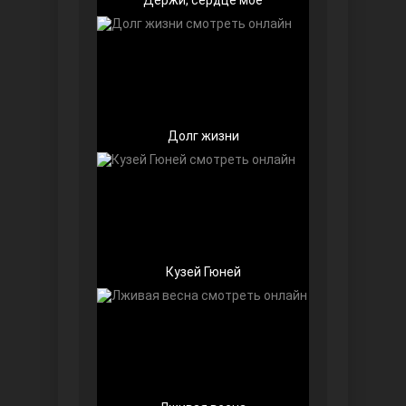
Долг жизни
Далекий город
Кузей Гюней
Ранняя пташка