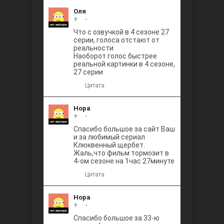
Оля
+
0
-
Что с озвучкой в 4 сезоне 27
серии, голоса отстают от
реальности
Наоборот голос быстрее
реальной картинки в 4 сезоне,
27 серии
Цитата
Нора
+
0
-
Спасибо большое за сайт Ваш
и за любимый сериал
Клюквенный щербет.
Жаль,что фильм тормозит в
4-ом сезоне на 1час 27минуте
Цитата
Нора
+
0
-
Спасибо большое за 33-ю