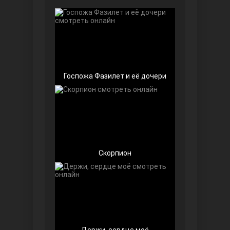
Чёрно-белая любовь
Госпожа Фазилет и её дочери
Дочь посла
Скорпион
Девушка за стеклом
Держи, сердце моё