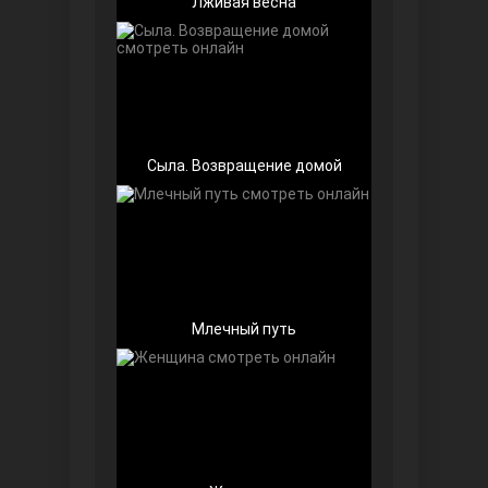
Лживая весна
Беззащитные
Сыла. Возвращение домой
Млечный путь
Игра судьбы