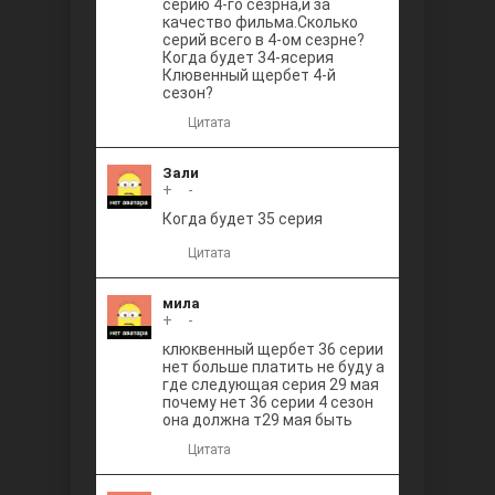
серию 4-го сезрна,и за
качество фильма.Сколько
серий всего в 4-ом сезрне?
Когда будет 34-ясерия
Клювенный щербет 4-й
сезон?
Цитата
Зали
+
0
-
Когда будет 35 серия
Цитата
мила
+
0
-
клюквенный щербет 36 серии
нет больше платить не буду а
где следующая серия 29 мая
почему нет 36 серии 4 сезон
она должна т29 мая быть
Цитата