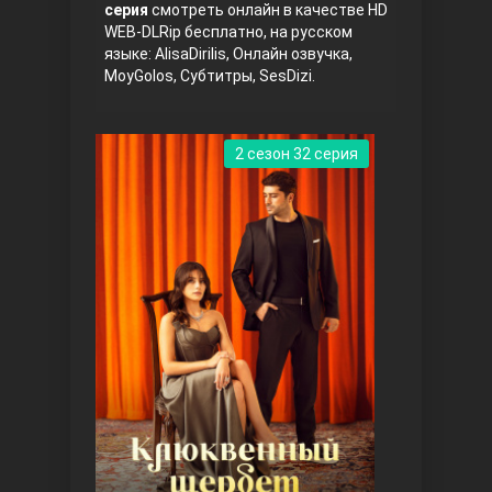
серия
смотреть онлайн в качестве HD
WEB-DLRip бесплатно, на русском
языке: AlisaDirilis, Онлайн озвучка,
MoyGolos, Субтитры, SesDizi.
2 сезон 32 серия
Три сестры
Ветреный холм