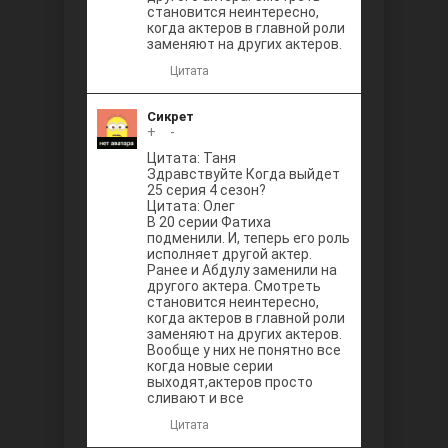
становится неинтересно,
когда актеров в главной роли
заменяют на других актеров.
Цитата
Сикрет
+
0
-
Цитата: Таня
Здравствуйте Когда выйдет
25 серия 4 сезон?
Цитата: Олег
В 20 серии Фатиха
подменили. И, теперь его роль
исполняет другой актер.
Ранее и Абдулу заменили на
другого актера. Смотреть
становится неинтересно,
когда актеров в главной роли
заменяют на других актеров.
Вообще у них не понятно все
когда новые серии
выходят,актеров просто
сливают и все
Цитата