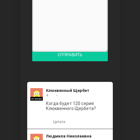
Доверенное
ОТПРАВИТЬ
Дик. ий
Клюквенный Щербет
+
+2
-
Когда будет 120 серия
Клюквенного Щербета?
Цитата
Людмила Николаевна