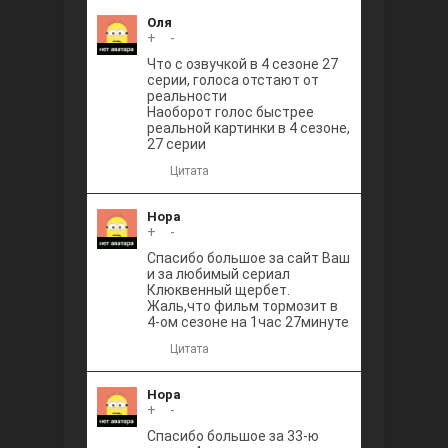
Оля
+
0
-
Что с озвучкой в 4 сезоне 27
серии, голоса отстают от
реальности
Наоборот голос быстрее
реальной картинки в 4 сезоне,
27 серии
Цитата
Нора
+
0
-
Спасибо большое за сайт Ваш
и за любимый сериал
Клюквенный щербет.
Жаль,что фильм тормозит в
4-ом сезоне на 1час 27минуте
Цитата
Нора
+
0
-
Спасибо большое за 33-ю