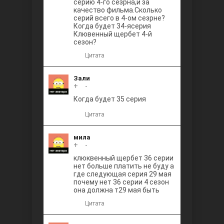
серию 4-го сезрна,и за
качество фильма.Сколько
серий всего в 4-ом сезрне?
Когда будет 34-ясерия
Клювенный щербет 4-й
сезон?
Цитата
Зали
+
0
-
Когда будет 35 серия
Цитата
мила
+
0
-
клюквенный щербет 36 серии
нет больше платить не буду а
где следующая серия 29 мая
почему нет 36 серии 4 сезон
она должна т29 мая быть
Цитата