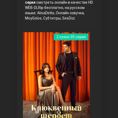
серия
смотреть онлайн в качестве HD
WEB-DLRip бесплатно, на русском
языке: AlisaDirilis, Онлайн озвучка,
MoyGolos, Субтитры, SesDizi.
2 сезон 35 серия
Три сестры
Ветреный холм