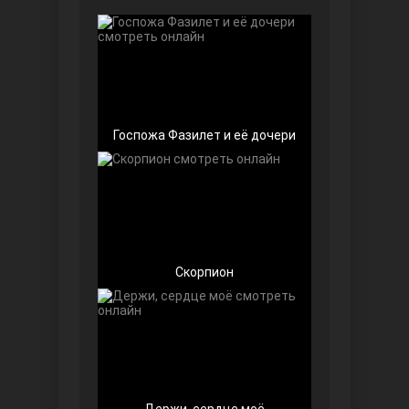
Чёрно-белая любовь
Госпожа Фазилет и её дочери
Дочь посла
Скорпион
Девушка за стеклом
Держи, сердце моё