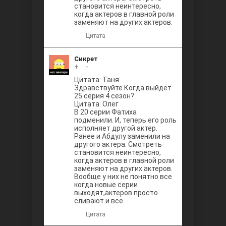
становится неинтересно,
когда актеров в главной роли
заменяют на других актеров.
Цитата
Сикрет
+
0
-
Цитата: Таня
Здравствуйте Когда выйдет
25 серия 4 сезон?
Цитата: Олег
В 20 серии Фатиха
подменили. И, теперь его роль
исполняет другой актер.
Ранее и Абдулу заменили на
другого актера. Смотреть
становится неинтересно,
когда актеров в главной роли
заменяют на других актеров.
Вообще у них не понятно все
когда новые серии
выходят,актеров просто
сливают и все
Цитата