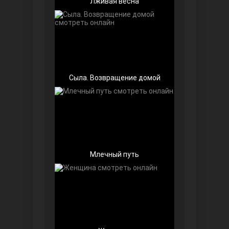
Лживая весна
Беззащитные
Сыла. Возвращение домой
Млечный путь
Игра судьбы