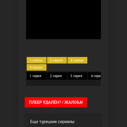
Безграничная любовь
1 сезон
2 сезон
3 сезон
4 сезон
1 серия
2 серия
3 серия
4 серия
5 серия
Красивее, чем ты
ПЛЕЕР УДАЛЁН? / ЖАЛОБА!
Еще турецкие сериалы: