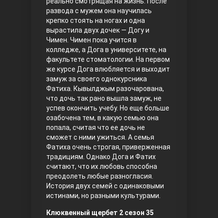
реально смотрящая на жизнь. После
развода с мужем она научилась
Правосyдие
крепко стоять на ногах и одна
вырастила двух дочек — Догу и
Чимен. Чимен пока учится в
колледже, а Дога в университете, на
факультете стоматологии. На первом
же курсе Дога влюбляется и выходит
замуж за своего однокурсника
Фатиха. Кывылджым разочарована,
что дочь так рано вышла замуж, не
успев окончить учебу. Но еще больше
Любовь напрокат
озабочена тем, в какую семью она
попала, считая что ее дочь не
сможет с ними ужиться. А семья
Фатиха очень строгая, приверженная
традициям. Однако Дога и Фатих
считают, что их любовь способна
преодолеть любые разногласия.
История двух семей с одинаковыми
истинами, но разными культурами.
Воскресший Эртугрул
Клюквенный щербет 2 сезон 35