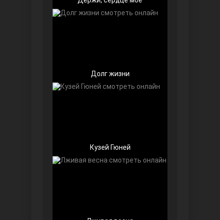
Долг жизни
Далекий город
Кузей Гюней
Ранняя пташка