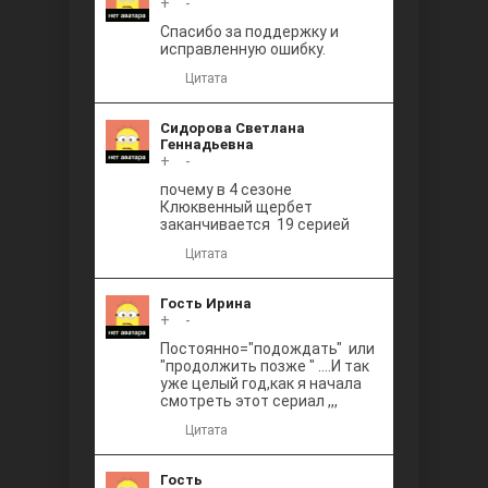
+
0
-
Между
Спасибо за поддержку и
исправленную ошибку.
Цитата
Сидорова Светлана
Геннадьевна
+
0
-
почему в 4 сезоне
Клюквенный щербет
Ветреный
заканчивается 19 серией
Цитата
Гость Ирина
+
0
-
Постоянно="подождать" или
"продолжить позже " ....И так
уже целый год,как я начала
смотреть этот сериал ,,,
Цитата
Гость