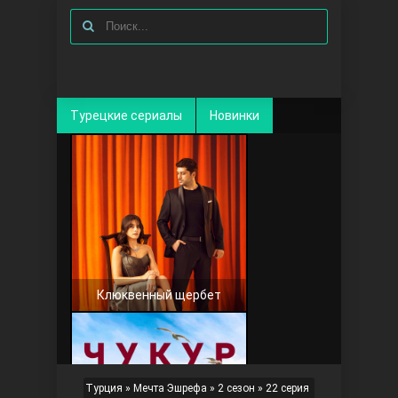
Турецкие сериалы
Новинки
Клюквенный щербет
Турция
»
Мечта Эшрефа
»
2 сезон
» 22 серия