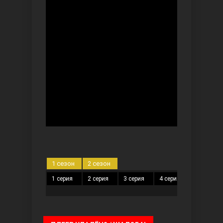
Безграничная любовь
Красивее, чем ты
1 сезон
2 сезон
1 серия
2 серия
3 серия
4 серия
5 серия