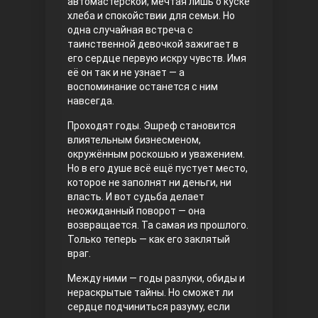
автомастерской, мечтая лишь о куске
хлеба и спокойствии для семьи. Но
Правосyдие
одна случайная встреча с
таинственной девочкой зажигает в
его сердце первую искру чувств. Имя
её он так и не узнает — а
воспоминание останется с ним
навсегда.
Проходят годы. Эшреф становится
влиятельным бизнесменом,
окружённым роскошью и уважением.
Любовь напрокат
Но в его душе всё ещё пустует место,
которое не заполнят ни деньги, ни
власть. И вот судьба делает
неожиданный поворот — она
возвращается. Та самая из прошлого.
Только теперь — как его заклятый
враг.
Между ними — годы разлуки, обиды и
нераскрытые тайны. Но сможет ли
сердце подчиниться разуму, если
Воскресший Эртугрул