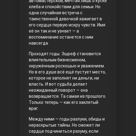
автомастерской, мечтая лишь о куске
хлеба и спокойствии для семьи. Но
Правосyдие
одна случайная встреча с
таинственной девочкой зажигает в
его сердце первую искру чувств. Имя
её он так и не узнает — а
воспоминание останется с ним
навсегда.
Проходят годы. Эшреф становится
влиятельным бизнесменом,
окружённым роскошью и уважением.
Любовь напрокат
Но в его душе всё ещё пустует место,
которое не заполнят ни деньги, ни
власть. И вот судьба делает
неожиданный поворот — она
возвращается. Та самая из прошлого.
Только теперь — как его заклятый
враг.
Между ними — годы разлуки, обиды и
нераскрытые тайны. Но сможет ли
сердце подчиниться разуму, если
Воскресший Эртугрул