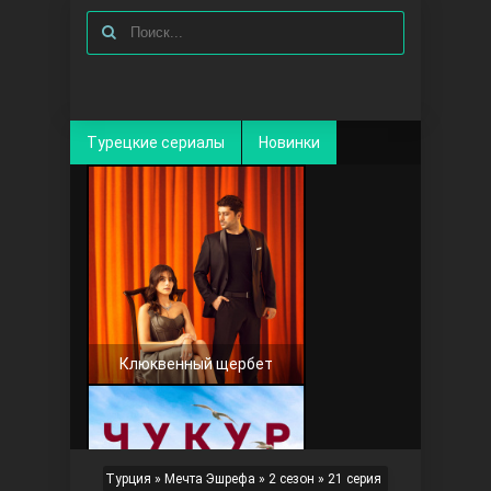
Турецкие сериалы
Новинки
Клюквенный щербет
Турция
»
Мечта Эшрефа
»
2 сезон
» 21 серия