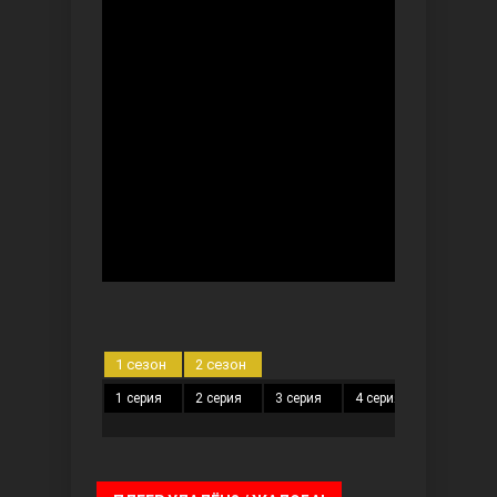
Безграничная любовь
Красивее, чем ты
1 сезон
2 сезон
1 серия
2 серия
3 серия
4 серия
5 серия