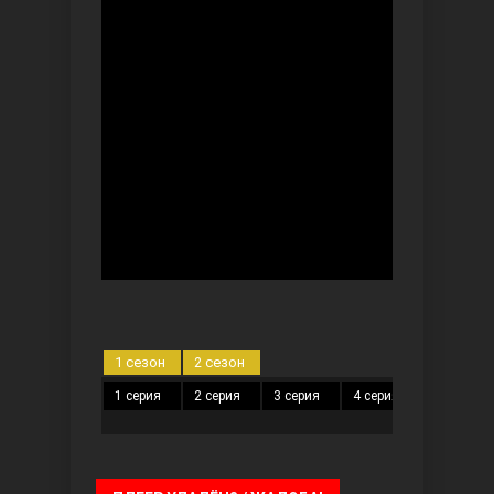
Безграничная любовь
Красивее, чем ты
1 сезон
2 сезон
1 серия
2 серия
3 серия
4 серия
5 серия