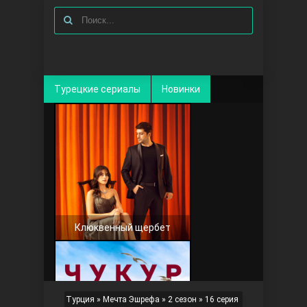
Турецкие сериалы
Новинки
Клюквенный щербет
Турция
»
Мечта Эшрефа
»
2 сезон
» 16 серия