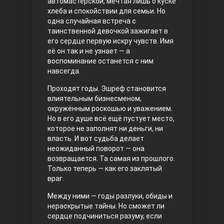
автомастерской, мечтая лишь о куске
хлеба и спокойствии для семьи. Но
Правосyдие
одна случайная встреча с
таинственной девочкой зажигает в
его сердце первую искру чувств. Имя
её он так и не узнает — а
воспоминание останется с ним
навсегда.
Проходят годы. Эшреф становится
влиятельным бизнесменом,
окружённым роскошью и уважением.
Любовь напрокат
Но в его душе всё ещё пустует место,
которое не заполнят ни деньги, ни
власть. И вот судьба делает
неожиданный поворот — она
возвращается. Та самая из прошлого.
Только теперь — как его заклятый
враг.
Между ними — годы разлуки, обиды и
нераскрытые тайны. Но сможет ли
сердце подчиниться разуму, если
Воскресший Эртугрул