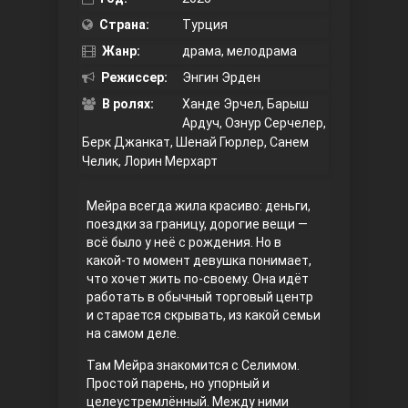
Страна:
Турция
Правосyдие
Жанр:
драма, мелодрама
Режиссер:
Энгин Эрден
В ролях:
Ханде Эрчел, Барыш
Ардуч, Ознур Серчелер,
Берк Джанкат, Шенай Гюрлер, Санем
Челик, Лорин Мерхарт
Мейра всегда жила красиво: деньги,
Любовь напрокат
поездки за границу, дорогие вещи —
всё было у неё с рождения. Но в
какой-то момент девушка понимает,
что хочет жить по-своему. Она идёт
работать в обычный торговый центр
и старается скрывать, из какой семьи
на самом деле.
Там Мейра знакомится с Селимом.
Простой парень, но упорный и
Воскресший Эртугрул
целеустремлённый. Между ними