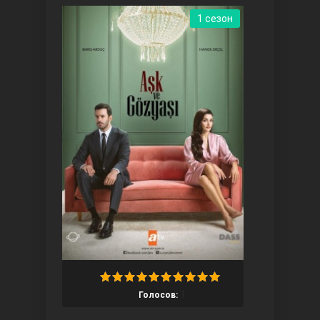
1 сезон
Ты назови
Запретный плод
1
Голосов: