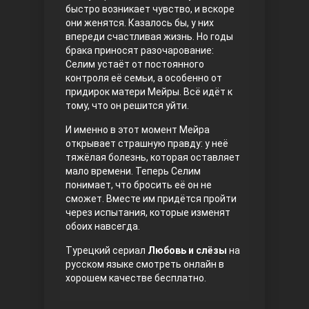
быстро возникает чувство, и вскоре
они женятся. Казалось бы, у них
впереди счастливая жизнь. Но годы
брака приносят разочарование:
Селим устаёт от постоянного
контроля её семьи, а особенно от
придирок матери Мейры. Всё идёт к
тому, что он решится уйти.
И именно в этот момент Мейра
Три сестры
открывает страшную правду: у неё
тяжёлая болезнь, которая оставляет
мало времени. Теперь Селим
понимает, что бросить её он не
сможет. Вместе им придётся пройти
через испытания, которые изменят
обоих навсегда.
Турецкий сериал
Любовь и слёзы
на
русском языке смотреть онлайн в
Ветреный холм
хорошем качестве бесплатно.