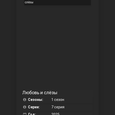
слёзы
Чукур
Основание: Осман
Любовь и слёзы
Сезоны:
1 сезон
Серии:
7 серия
Год:
2025