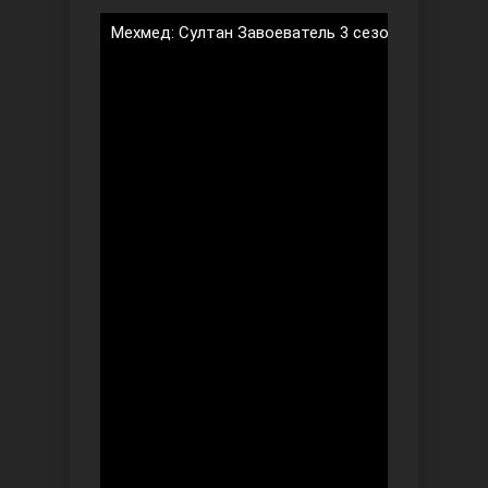
Мехмед: Султан Завоеватель 3 сезон 7 серия на
Безграничная любовь
Красивее, чем ты