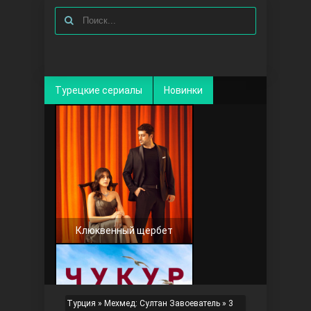
Турецкие сериалы
Новинки
Клюквенный щербет
Турция
»
Мехмед: Султан Завоеватель
»
3