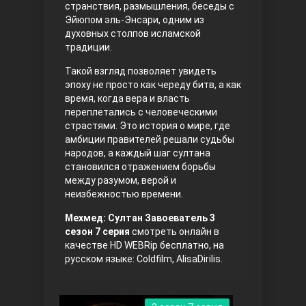
странствия, размышления, беседы с
Эйюпом эль-Энсари, одним из
духовных столпов исламской
традиции.
Такой взгляд позволяет увидеть
эпоху не просто как череду битв, а как
время, когда вера и власть
переплетались с человеческими
страстями. Это история о мире, где
Три сестры
амбиции правителей решали судьбы
народов, а каждый шаг султана
становился отражением борьбы
между разумом, верой и
неизбежностью времени.
Мехмед: Султан Завоеватель 3
сезон 7 серия
смотреть онлайн в
качестве HD WEBRip бесплатно, на
русском языке: Coldfilm, AlisaDirilis.
Ветреный холм