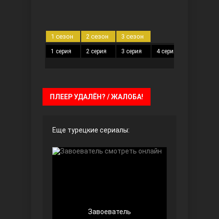
Чёрно-белая любовь
1 сезон
2 сезон
3 сезон
1 серия
2 серия
3 серия
4 серия
5 серия
ПЛЕЕР УДАЛЁН? / ЖАЛОБА!
Дочь посла
Еще турецкие сериалы:
Завоеватель
Девушка за стеклом