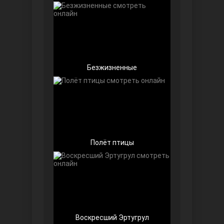
Безжизненные
Далекий город
Полёт птицы
Ранняя пташка
Воскресший Эртугрул