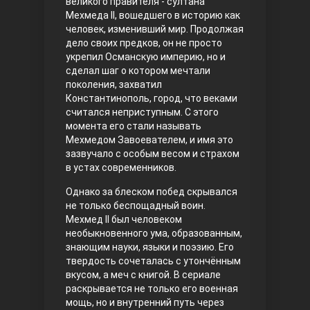
великого правителя - султана
Мехмеда II, вошедшего в историю как
Правосyдие
человек, изменивший мир. Продолжая
дело своих предков, он не просто
укрепил Османскую империю, но и
сделал шаг о котором мечтали
поколения, захватил
Константинополь, город, что веками
считался неприступным. С этого
момента его стали называть
Мехмедом Завоевателем, и имя это
зазвучало с особым весом и страхом
Любовь напрокат
в устах современников.
Однако за блеском побед скрывался
не только беспощадный воин.
Мехмед II был человеком
необыкновенного ума, образованным,
знающим науки, языки и поэзию. Его
твердость сочеталась с утончённым
вкусом, а меч с книгой. В сериале
раскрывается не только его военная
Воскресший Эртугрул
мощь, но и внутренний путь через