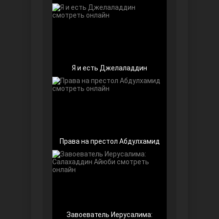
Любовь напоказ
Я и есть Джелаладдин
Права на престол Абдулхамид
Семья
Завоеватель Иерусалима: