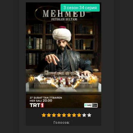
3 сезон 34 серия
Ты назови
Запретный плод
7
Голосов: