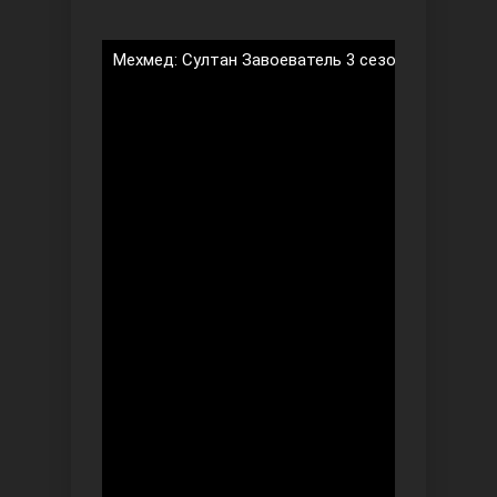
Мехмед: Султан Завоеватель 3 сезон 34 серия н
Безграничная любовь
Красивее, чем ты