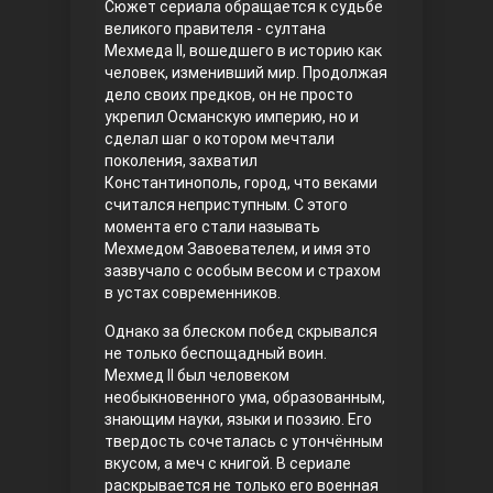
Сюжет сериала обращается к судьбе
великого правителя - султана
Правосyдие
Мехмеда II, вошедшего в историю как
человек, изменивший мир. Продолжая
дело своих предков, он не просто
укрепил Османскую империю, но и
сделал шаг о котором мечтали
поколения, захватил
Константинополь, город, что веками
считался неприступным. С этого
момента его стали называть
Мехмедом Завоевателем, и имя это
Любовь напрокат
зазвучало с особым весом и страхом
в устах современников.
Однако за блеском побед скрывался
не только беспощадный воин.
Мехмед II был человеком
необыкновенного ума, образованным,
знающим науки, языки и поэзию. Его
твердость сочеталась с утончённым
вкусом, а меч с книгой. В сериале
Воскресший Эртугрул
раскрывается не только его военная