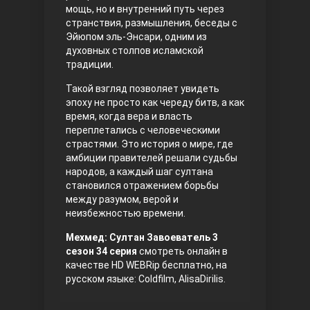
мощь, но и внутренний путь через
странствия, размышления, беседы с
Эйюпом эль-Энсари, одним из
духовных столпов исламской
традиции.
Такой взгляд позволяет увидеть
эпоху не просто как череду битв, а как
время, когда вера и власть
переплетались с человеческими
Три сестры
страстями. Это история о мире, где
амбиции правителей решали судьбы
народов, а каждый шаг султана
становился отражением борьбы
между разумом, верой и
неизбежностью времени.
Мехмед: Султан Завоеватель 3
сезон 34 серия
смотреть онлайн в
качестве HD WEBRip бесплатно, на
Ветреный холм
русском языке: Coldfilm, AlisaDirilis.