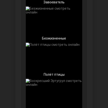
Завоеватель
Безжизненные
Далекий город
Полёт птицы
Ранняя пташка