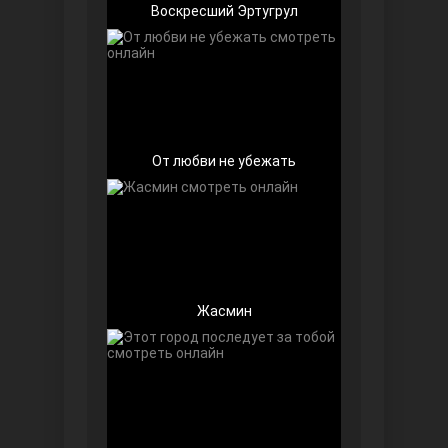
Воскресший Эртугрул
Беззащитные
От любви не убежать
Жасмин
Игра судьбы