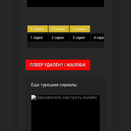
Чёрно-белая любовь
1 сезон
2 сезон
3 сезон
1 серия
2 серия
3 серия
4 серия
5 серия
ПЛЕЕР УДАЛЁН? / ЖАЛОБА!
Дочь посла
Еще турецкие сериалы:
Девушка за стеклом