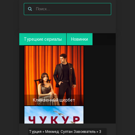
Турецкие сериалы
Новинки
Клюквенный щербет
Турция
»
Мехмед: Султан Завоеватель
»
3