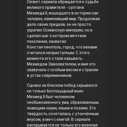
Сюжет сериала обращается к судьбе
великого правителя - султана
Правосyдие
Мехмеда II, вошедшего в историю как
человек, изменивший мир. Продолжая
дело своих предков, он не просто
укрепил Османскую империю, но и
сделал шаг о котором мечтали
поколения, захватил
Константинополь, город, что веками
считался неприступным. С этого
момента его стали называть
Мехмедом Завоевателем, и имя это
Любовь напрокат
зазвучало с особым весом и страхом
в устах современников.
Однако за блеском побед скрывался
не только беспощадный воин.
Мехмед II был человеком
необыкновенного ума, образованным,
знающим науки, языки и поэзию. Его
твердость сочеталась с утончённым
вкусом, а меч с книгой. В сериале
Воскресший Эртугрул
раскрывается не только его военная