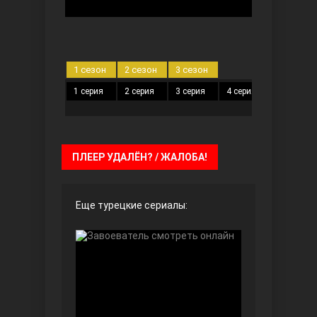
Чёрно-белая любовь
1 сезон
2 сезон
3 сезон
1 серия
2 серия
3 серия
4 серия
5 серия
ПЛЕЕР УДАЛЁН? / ЖАЛОБА!
Дочь посла
Еще турецкие сериалы:
Девушка за стеклом