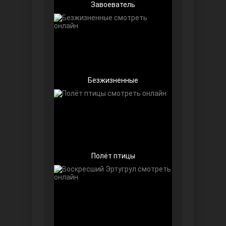
Завоеватель
Безжизненные
Далекий город
Полёт птицы
Ранняя пташка