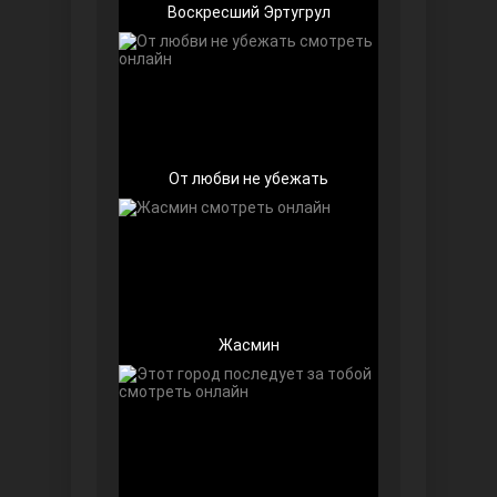
Воскресший Эртугрул
Беззащитные
От любви не убежать
Жасмин
Игра судьбы