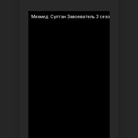
Мехмед: Султан Завоеватель 3 сезон 28 серия н
Безграничная любовь
Красивее, чем ты