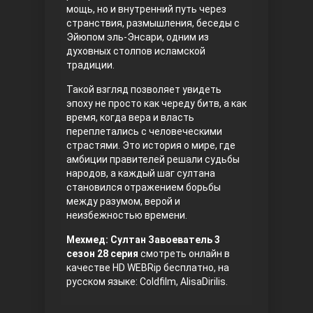
мощь, но и внутренний путь через
странствия, размышления, беседы с
Эйюпом эль-Энсари, одним из
духовных столпов исламской
традиции.
Такой взгляд позволяет увидеть
эпоху не просто как череду битв, а как
время, когда вера и власть
переплетались с человеческими
Три сестры
страстями. Это история о мире, где
амбиции правителей решали судьбы
народов, а каждый шаг султана
становился отражением борьбы
между разумом, верой и
неизбежностью времени.
Мехмед: Султан Завоеватель 3
сезон 28 серия
смотреть онлайн в
качестве HD WEBRip бесплатно, на
Ветреный холм
русском языке: Coldfilm, AlisaDirilis.