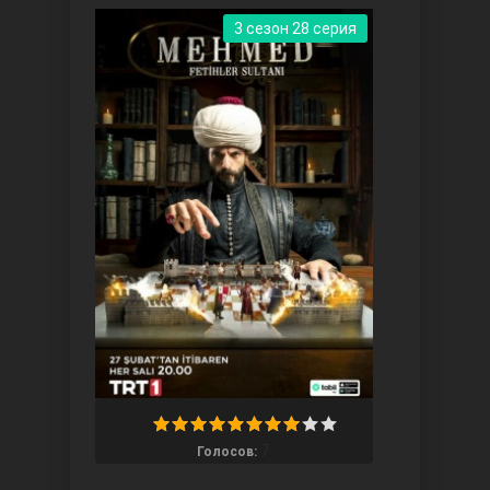
3 сезон 28 серия
Ты назови
Запретный плод
7
Голосов: