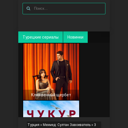
Турецкие сериалы
Новинки
Клюквенный щербет
Турция
»
Мехмед: Султан Завоеватель
»
3