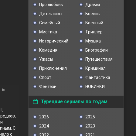
Про любовь
Драмы
Детективы
Боевик
Семейный
Военный
Мистика
Триллер
Исторический
Музыка
Комедия
Биографии
Ужасы
Путешествия
Приключения
Криминал
Спорт
Фантастика
Фентези
НОВИНКИ
ть
Турецкие сериалы по годам
I,
предков,
2026
2025
ли
2024
2023
упным. С
чало с
2022
2021