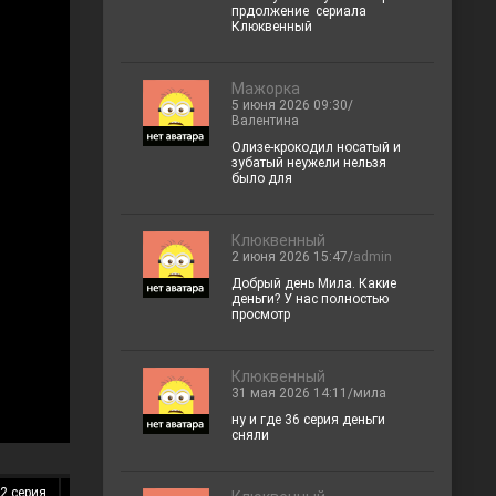
прдолжение сериала
Клюквенный
Мажорка
5 июня 2026 09:30/
Валентина
Олизе-крокодил носатый и
зубатый неужели нельзя
было для
Клюквенный
2 июня 2026 15:47/
admin
Добрый день Мила. Какие
деньги? У нас полностью
просмотр
Клюквенный
31 мая 2026 14:11/мила
ну и где 36 серия деньги
сняли
2 серия
13 серия
14 серия
15 серия
16 серия
17 серия
18 