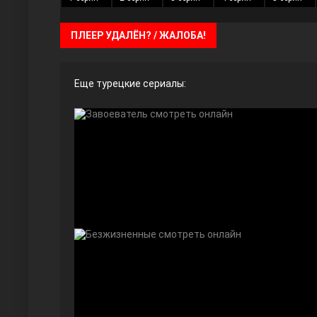
ПЛЕЕР УДАЛЁН? / ЖАЛОБА!
Ты назови
Еще турецкие сериалы:
Запретный плод