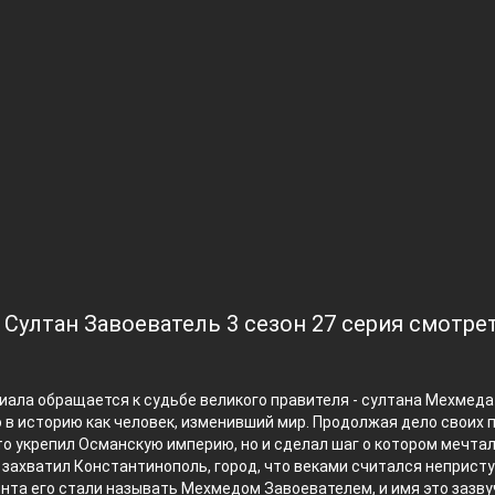
 Султан Завоеватель 3 сезон 27 серия смотре
ала обращается к судьбе великого правителя - султана Мехмеда I
в историю как человек, изменивший мир. Продолжая дело своих 
то укрепил Османскую империю, но и сделал шаг о котором мечта
 захватил Константинополь, город, что веками считался неприст
нта его стали называть Мехмедом Завоевателем, и имя это зазву