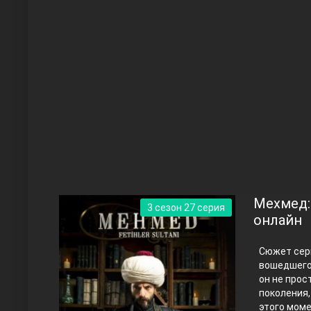
Чукур
Основание: Осман
Мехмед:
3 сезон 27 серия
онлайн
Сюжет сери
вошедшего 
он не прос
поколения,
Правосyдие
этого моме