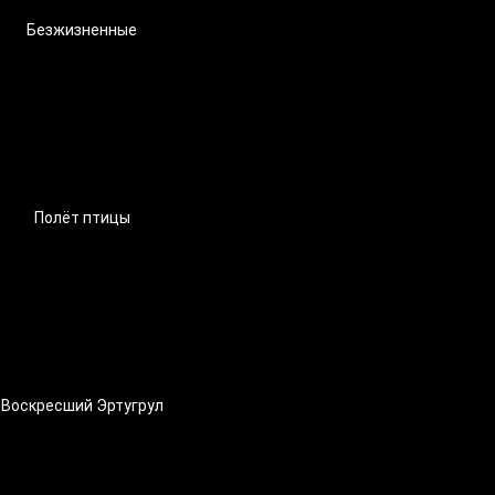
Безжизненные
Полёт птицы
Воскресший Эртугрул