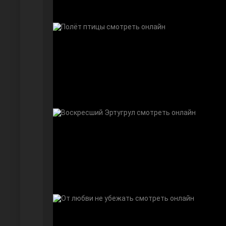
Безграничная любовь
Красивее, чем ты
Чёрно-белая любовь