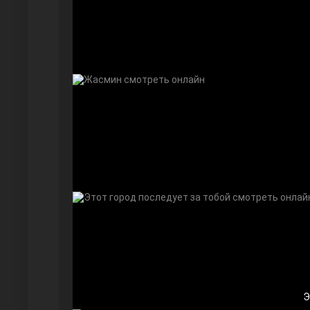
Дочь посла
Девушка за стеклом
Э