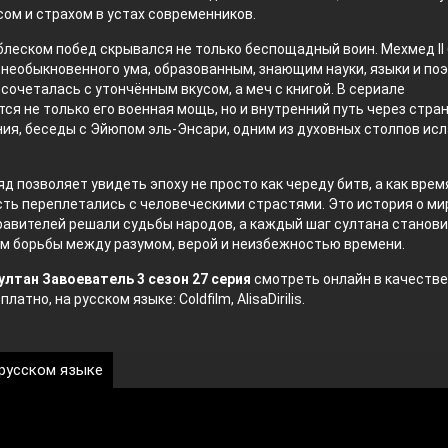
ом и страхом в устах современников.
блеском побед скрывался не только беспощадный воин. Мехмед II
необыкновенного ума, образованным, знающим науки, языки и поэ
сочеталась с утончённым вкусом, а меч с книгой. В сериале
ся не только его военная мощь, но и внутренний путь через стра
ия, беседы с Эйюпом эль-Энсари, одним из духовных столпов ис
яд позволяет увидеть эпоху не просто как череду битв, а как врем
сть переплетались с человеческими страстями. Это история о мир
авителей решали судьбы народов, а каждый шаг султана станов
м борьбы между разумом, верой и неизбежностью времени.
ултан Завоеватель 3 сезон 27 серия
смотреть онлайн в качестве
латно, на русском языке: Coldfilm, AlisaDirilis.
 русском языке