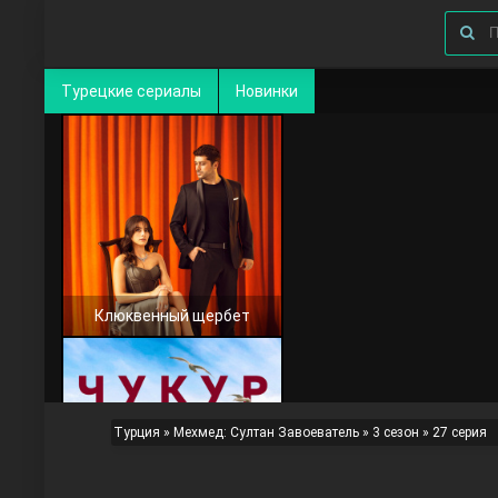
Турецкие сериалы
Новинки
Клюквенный щербет
Турция
»
Мехмед: Султан Завоеватель
»
3 сезон
» 27 серия