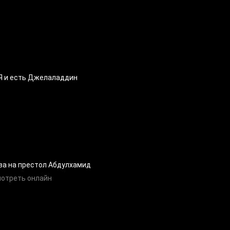
Я и есть Джелаладдин
ва на престол Абдулхамид