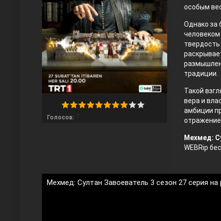
особым вес
Однако за 
человеком 
твердость 
раскрывает
размышлен
традиции.
Такой взгл
Любовь напрокат
вера и вла
амбиции пр
7
Голосов:
отражение
Мехмед: С
WEBRip бесп
Мехмед: Султан Завоеватель 3 сезон 27 серия на
Воскресший Эртугрул