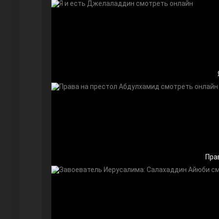
Далекий город
Пра
Ранняя пташка