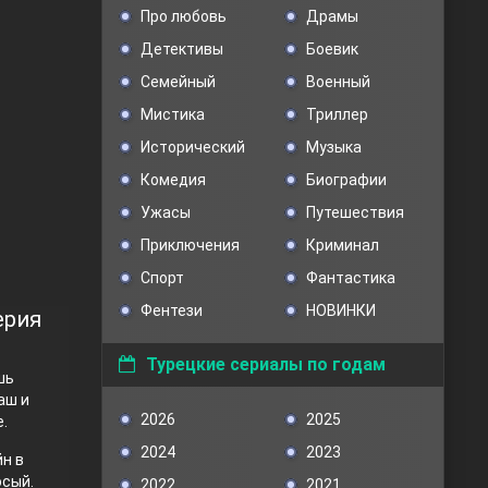
Про любовь
Драмы
Детективы
Боевик
Семейный
Военный
Мистика
Триллер
Исторический
Музыка
Комедия
Биографии
Ужасы
Путешествия
Приключения
Криминал
Спорт
Фантастика
Фентези
НОВИНКИ
ерия
Турецкие сериалы по годам
шь
аш и
2026
2025
.
2024
2023
н в
осый.
2022
2021