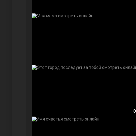
Дочь посла
Э
Девушка за стеклом