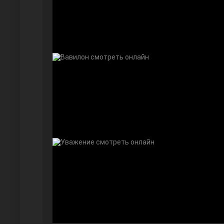
Далекий город
Ранняя пташка