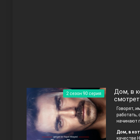
Чукур
Основание: Осман
Дом, в к
2 сезон 90 серия
смотрет
Говорят, и
работать, 
начинают п
Дом, в кот
Правосyдие
качестве H