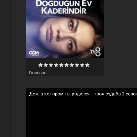
Любовь напрокат
0
Голосов:
Дом, в котором ты родился - твоя судьба 2 сезо
Воскресший Эртугрул