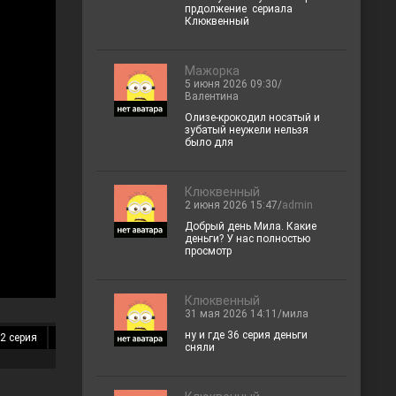
прдолжение сериала
Клюквенный
Мажорка
5 июня 2026 09:30/
Валентина
Олизе-крокодил носатый и
зубатый неужели нельзя
было для
Клюквенный
2 июня 2026 15:47/
admin
Добрый день Мила. Какие
деньги? У нас полностью
просмотр
Клюквенный
31 мая 2026 14:11/мила
ну и где 36 серия деньги
2 серия
13 серия
14 серия
15 серия
16 серия
17 серия
18 
сняли