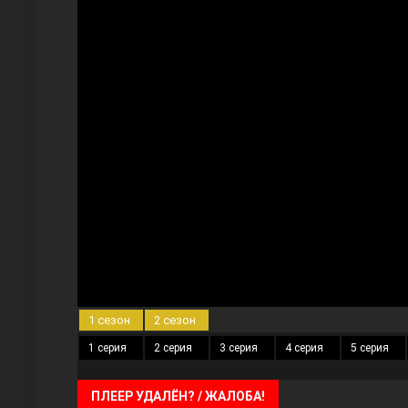
Три сестры
Ветреный холм
1 сезон
2 сезон
1 серия
2 серия
3 серия
4 серия
5 серия
ПЛЕЕР УДАЛЁН? / ЖАЛОБА!