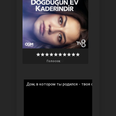
Три сестры
0
Голосов:
Дом, в котором ты родился - твоя судьба 2 сез
Ветреный холм