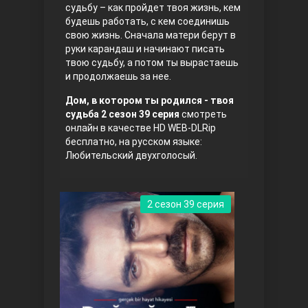
судьбу – как пройдет твоя жизнь, кем
будешь работать, с кем соединишь
Правосyдие
свою жизнь. Сначала матери берут в
руки карандаш и начинают писать
твою судьбу, а потом ты вырастаешь
и продолжаешь за нее.
Дом, в котором ты родился - твоя
судьба 2 сезон 39 серия
смотреть
онлайн в качестве HD WEB-DLRip
бесплатно, на русском языке:
Любительский двухголосый.
Любовь напрокат
2 сезон 39 серия
Воскресший Эртугрул