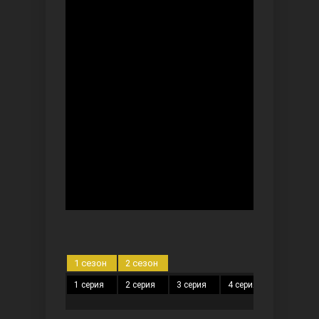
Ты назови
Запретный плод
1 сезон
2 сезон
1 серия
2 серия
3 серия
4 серия
5 серия