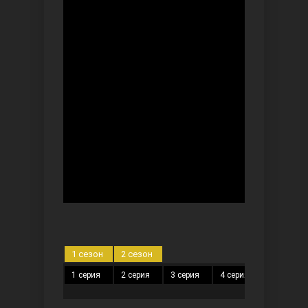
Ты назови
Запретный плод
1 сезон
2 сезон
1 серия
2 серия
3 серия
4 серия
5 серия