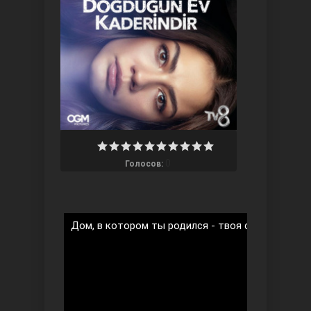
Три сестры
0
Голосов:
Дом, в котором ты родился - твоя судьба 2 сез
Ветреный холм