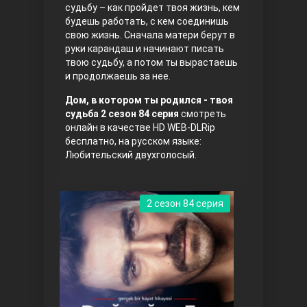
судьбу – как пройдет твоя жизнь, кем
будешь работать, с кем соединишь
Правосyдие
свою жизнь. Сначала матери берут в
руки карандаш и начинают писать
твою судьбу, а потом ты вырастаешь
и продолжаешь за нее.
Дом, в котором ты родился - твоя
судьба 2 сезон 84 серия
смотреть
онлайн в качестве HD WEB-DLRip
бесплатно, на русском языке:
Любительский двухголосый.
Любовь напрокат
2 сезон 84 серия
Воскресший Эртугрул