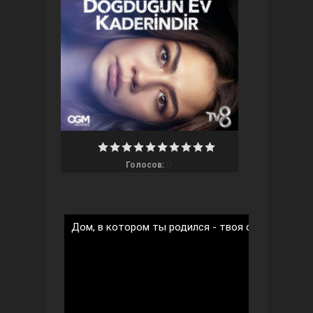
Три сестры
0
Голосов:
Дом, в котором ты родился - твоя судьба 2 сез
Ветреный холм