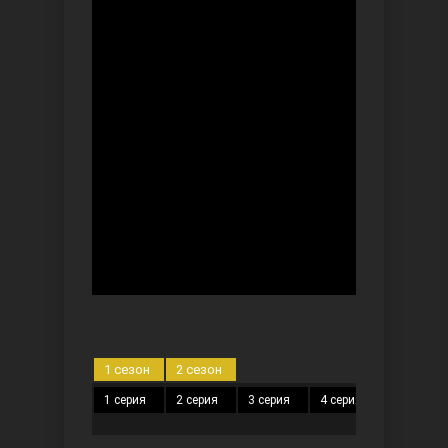
Ты назови
Запретный плод
1 сезон
2 сезон
1 серия
2 серия
3 серия
4 серия
5 серия