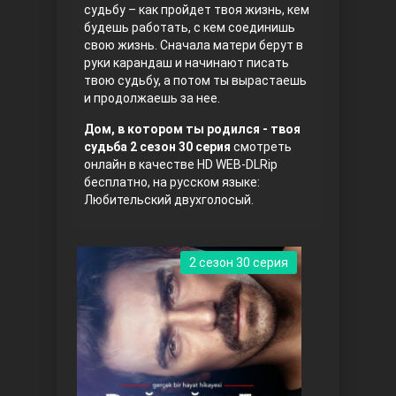
судьбу – как пройдет твоя жизнь, кем
будешь работать, с кем соединишь
Правосyдие
свою жизнь. Сначала матери берут в
руки карандаш и начинают писать
твою судьбу, а потом ты вырастаешь
и продолжаешь за нее.
Дом, в котором ты родился - твоя
судьба 2 сезон 30 серия
смотреть
онлайн в качестве HD WEB-DLRip
бесплатно, на русском языке:
Любительский двухголосый.
Любовь напрокат
2 сезон 30 серия
Воскресший Эртугрул