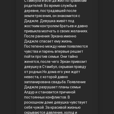
Стамбула и всегда жил по правилам
родителей. Во время службы в
Правосyдие
деревне, пострадавшей после
землетрясения, он знакомится с
Диджле. Девушка живёт под
жостким контролем братьев и давно
привыкла молчать о своих желаниях.
После ранения Эркана именно
Диджле спасает ему жизнь.
Постепенно между ними появляются
чувства и парень впервые решает
пойти против семьи. Они тайно
Любовь напрокат
женятся, после чего Эркан привозит
девушку в Стамбул, скрывая правду
от родных.Но дома его уже ждёт
невеста, с которой давно
запланирована свадьба. Появление
Диджле разрушает планы семьи
Алдур и становится причиной
постоянных конфликтов. В
роскошном доме девушка чувствует
себя чужой. За красивой жизнью
Воскресший Эртугрул
скрываются давление, холод и