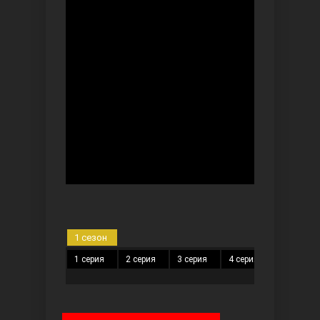
Безграничная любовь
Красивее, чем ты
1 сезон
1 серия
2 серия
3 серия
4 серия
5 серия