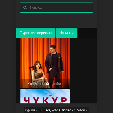
Турецкие сериалы
Новинки
Клюквенный щербет
Турция
»
Ты — тот, кого я люблю
»
1 сезон
»