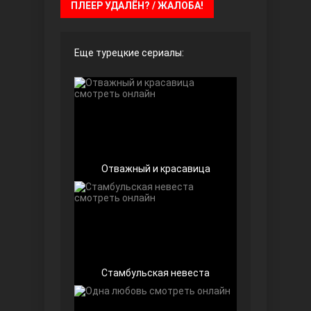
ПЛЕЕР УДАЛЁН? / ЖАЛОБА!
Чёрно-белая любовь
Еще турецкие сериалы:
Отважный и красавица
Дочь посла
Стамбульская невеста
Девушка за стеклом