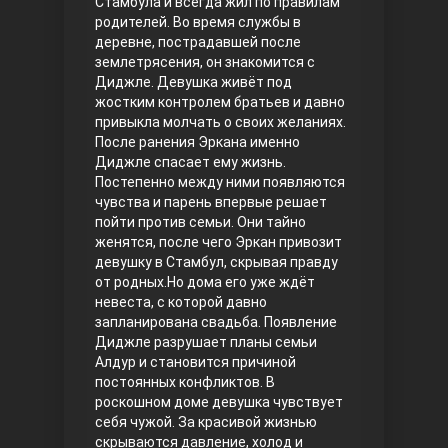
Стамбула и всегда жил по правилам
родителей. Во время службы в
Правосyдие
деревне, пострадавшей после
землетрясения, он знакомится с
Диджле. Девушка живёт под
жостким контролем братьев и давно
привыкла молчать о своих желаниях.
После ранения Эркана именно
Диджле спасает ему жизнь.
Постепенно между ними появляются
чувства и парень впервые решает
пойти против семьи. Они тайно
Любовь напрокат
женятся, после чего Эркан привозит
девушку в Стамбул, скрывая правду
от родных.Но дома его уже ждёт
невеста, с которой давно
запланирована свадьба. Появление
Диджле разрушает планы семьи
Алдур и становится причиной
постоянных конфликтов. В
роскошном доме девушка чувствует
себя чужой. За красивой жизнью
Воскресший Эртугрул
скрываются давление, холод и