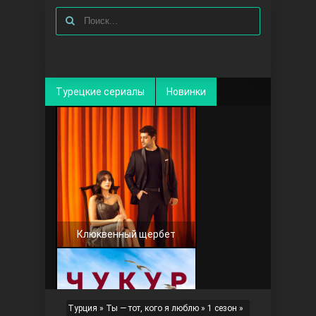
Турецкие сериалы
Новинки
Клюквенный щербет
Турция
»
Ты — тот, кого я люблю
»
1 сезон
»