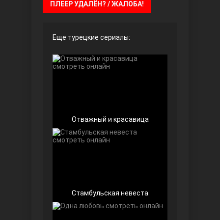
ПЛЕЕР УДАЛЁН? / ЖАЛОБА!
Чёрно-белая любовь
Еще турецкие сериалы:
Отважный и красавица
Дочь посла
Стамбульская невеста
Девушка за стеклом