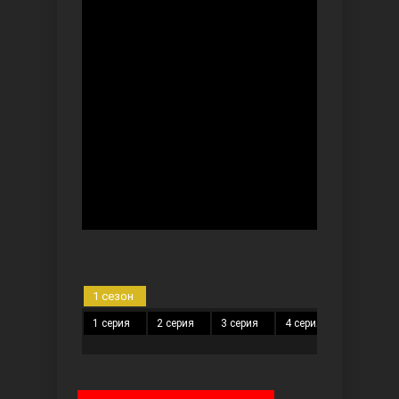
Безграничная любовь
Красивее, чем ты
1 сезон
1 серия
2 серия
3 серия
4 серия
5 серия