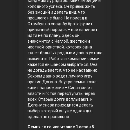
Ханджиоглу ради больших амбиций и
холодного успеха. Он привык жить
Правосyдие
без эмоций и делать вид, что
прошлого не было. Но приезд в
Стамбул на свадьбу брата рушит
привычный порядок – всё начинает
идти не по плану. Здесь он
знакомится с Чаглой, жесткой и
честной юристкой, которая одна
тянет больных родных и давно устала
выживать. Работа в компании семьи
кажется ей шансом выбраться. Она
Любовь напрокат
не догадывается, что ее наставник
Бехрам давно ведет личную игру
против Догана. Внутри семьи тоже
кипит напряжение – Синан хочет
власти и готов переступить через
всех. Старые долги всплывают, и
Догану снова приходится делать
выбор, который он уже однажды
сделал не правильно.
Воскресший Эртугрул
Семья - это испытание 1 сезон 5