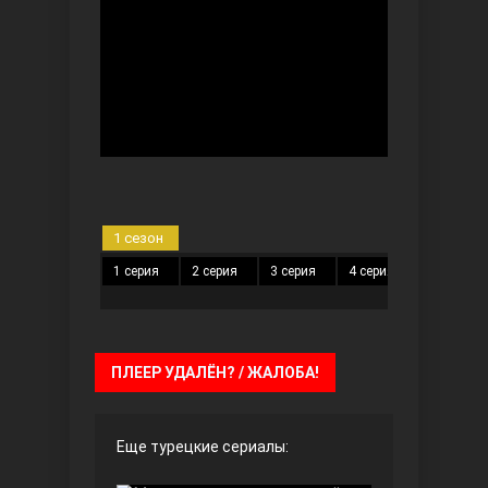
Безграничная любовь
1 сезон
1 серия
2 серия
3 серия
4 серия
5 серия
Красивее, чем ты
ПЛЕЕР УДАЛЁН? / ЖАЛОБА!
Еще турецкие сериалы: