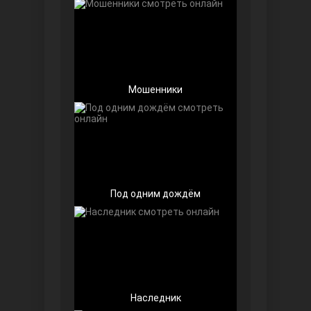
Чёрно-белая любовь
Мошенники
Дочь посла
Под одним дождём
Наследник
Девушка за стеклом