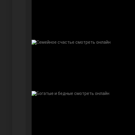
Далекий город
Ранняя пташка