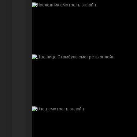
Безграничная любовь
Красивее, чем ты
Чёрно-белая любовь