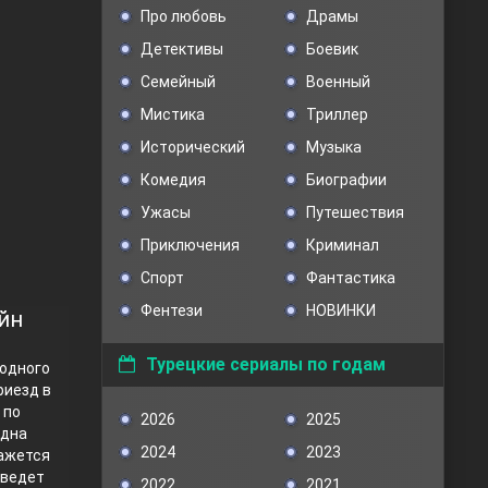
Про любовь
Драмы
Детективы
Боевик
Семейный
Военный
Мистика
Триллер
Исторический
Музыка
Комедия
Биографии
Ужасы
Путешествия
Приключения
Криминал
Спорт
Фантастика
Фентези
НОВИНКИ
айн
Турецкие сериалы по годам
лодного
риезд в
 по
2026
2025
одна
2024
2023
кажется
 ведет
2022
2021