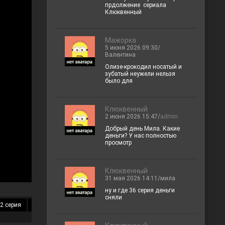
прдолжение сериала
Клюквенный
Мажорка
5 июня 2026 09:30/
Валентина
Олизе-крокодил носатый и
зубатый неужели нельзя
было для
Клюквенный
2 июня 2026 15:47/
admin
Добрый день Мила. Какие
деньги? У нас полностью
просмотр
Клюквенный
31 мая 2026 14:11/мила
ну и где 36 серия деньги
сняли
2 серия
13 серия
14 серия
15 серия
16 серия
17 серия
18 