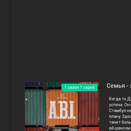
Чукур
Основание: Осман
Семья -
1 сезон 1 серия
Когда то Д
успеха. Он
Стамбул на
плану. Зде
тянет боль
Правосyдие
ей шансом 