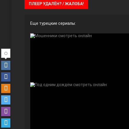
ПЛЕЕР УДАЛЁН? / ЖАЛОБА!
Еще турецкие сериалы:
Ты назови
Запретный плод