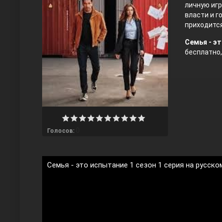
личную игр
власти и г
приходится
Семья - эт
бесплатно, н
Любовь напрокат
0
Голосов:
Семья - это испытание 1 сезон 1 серия на русско
Воскресший Эртугрул