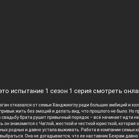
 это испытание 1 сезон 1 серия смотреть онл
оган отказался от семьи Ханджиоглу ради больших амбиций и хо
 привык жить без эмоций и делать вид, что прошлого не было. Но п
 свадьбу брата рушит привычный порядок – всё начинает идти не
сь он знакомится с Чаглой, жесткой и честной юристкой, которая 
ных родных и давно устала выживать. Работа в компании семьи 
выбраться. Она не догадывается, что ее наставник Бехрам давно