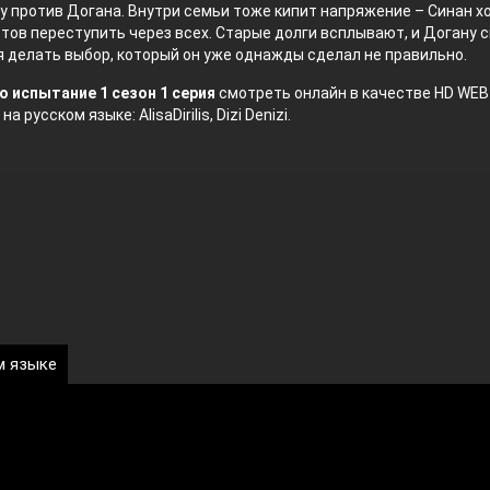
у против Догана. Внутри семьи тоже кипит напряжение – Синан х
отов переступить через всех. Старые долги всплывают, и Догану 
 делать выбор, который он уже однажды сделал не правильно.
о испытание 1 сезон 1 серия
смотреть онлайн в качестве HD WEB
а русском языке: AlisaDirilis, Dizi Denizi.
м языке