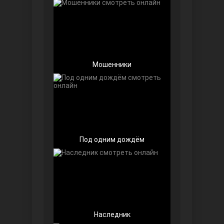
Чёрно-белая любовь
Мошенники
Дочь посла
Под одним дождём
Наследник
Девушка за стеклом