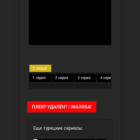
Безграничная любовь
1 сезон
1 серия
2 серия
3 серия
4 серия
5 серия
Красивее, чем ты
ПЛЕЕР УДАЛЁН? / ЖАЛОБА!
Еще турецкие сериалы: