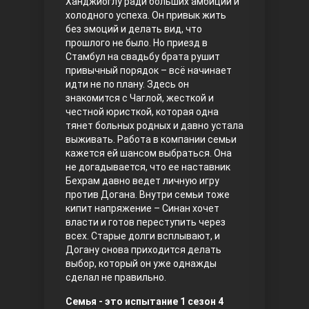
Ханджиоглу ради больших амбиций и
холодного успеха. Он привык жить
Правосyдие
без эмоций и делать вид, что
прошлого не было. Но приезд в
Стамбул на свадьбу брата рушит
привычный порядок – всё начинает
идти не по плану. Здесь он
знакомится с Чаглой, жесткой и
честной юристкой, которая одна
тянет больных родных и давно устала
выживать. Работа в компании семьи
кажется ей шансом выбраться. Она
Любовь напрокат
не догадывается, что ее наставник
Бехрам давно ведет личную игру
против Догана. Внутри семьи тоже
кипит напряжение – Синан хочет
власти и готов переступить через
всех. Старые долги всплывают, и
Догану снова приходится делать
выбор, который он уже однажды
сделал не правильно.
Воскресший Эртугрул
Семья - это испытание 1 сезон 4