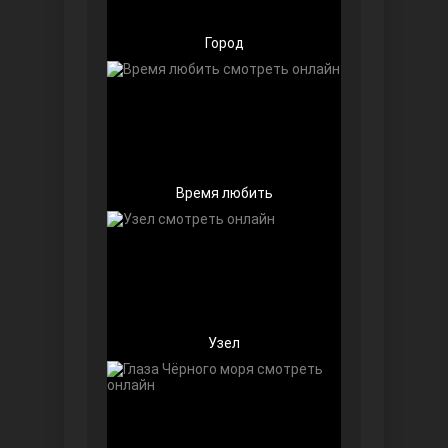
Город
Чёрно-белая любовь
Время любить
Дочь посла
Узел
Девушка за стеклом