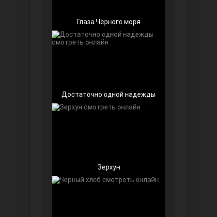
Глаза Чёрного моря
Достаточно одной надежды
Далекий город
Зерхун
Ранняя пташка