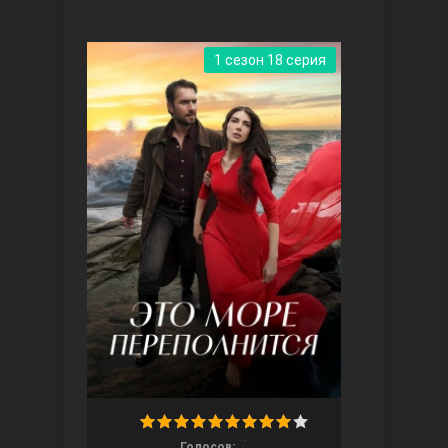
1 сезон 18 серия
Три сестры
Ветреный холм
7
Голосов: