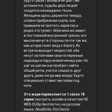
будто грызет волны и не дает им
успокоится, судьбы двух людей
Правосyдие
сходятся неожиданно тесно.
Женщина здесь держится твердо,
словно прибрежная скала, она
привыкла не прятать характер и
редко отступает. Мужчина же живет
в постоянной внутренней тряске, его
мысли мечут в стороны почти так же,
как шторм гонит воду к берегу. Их
встреча выходит непростой: оба
несут за плечами свои потерянные
Любовь напрокат
надежды и пару незалеченных ран. Но
шаг за шагом они пробуют найти
общий ритм, учатся слышать друг
друга, даже когда мир вокруг будто
специально ставит им палки под
ноги.
Это море переполнится 1 сезон 18
серия
смотреть онлайн в качестве HD
WEB-DLRip бесплатно, на русском
Воскресший Эртугрул
языке: AlisaDirilis, Dizi Denizi.