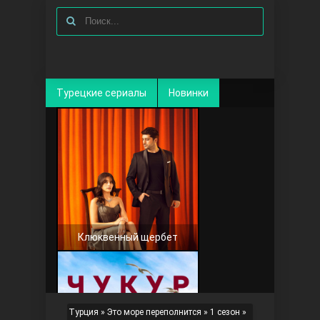
Турецкие сериалы
Новинки
Клюквенный щербет
Турция
»
Это море переполнится
»
1 сезон
»