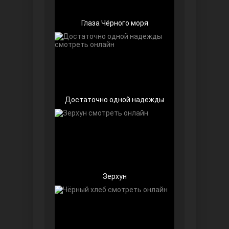
Глаза Чёрного моря
Достаточно одной надежды
Далекий город
Зерхун
Ранняя пташка