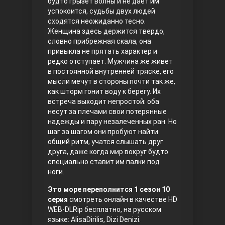
будто грызет волны и не дает им
успокоится, судьбы двух людей
Правосyдие
сходятся неожиданно тесно.
Женщина здесь держится твердо,
словно прибрежная скала, она
привыкла не прятать характер и
редко отступает. Мужчина же живет
в постоянной внутренней тряске, его
мысли мечут в стороны почти так же,
как шторм гонит воду к берегу. Их
встреча выходит непростой: оба
несут за плечами свои потерянные
Любовь напрокат
надежды и пару незалеченных ран. Но
шаг за шагом они пробуют найти
общий ритм, учатся слышать друг
друга, даже когда мир вокруг будто
специально ставит им палки под
ноги.
Это море переполнится 1 сезон 10
серия
смотреть онлайн в качестве HD
WEB-DLRip бесплатно, на русском
Воскресший Эртугрул
языке: AlisaDirilis, Dizi Denizi.