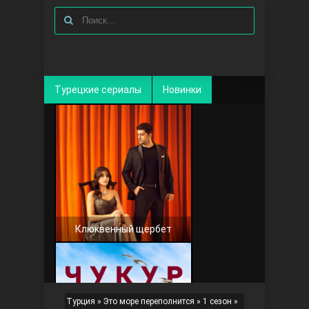
Турецкие сериалы
Новинки
Клюквенный щербет
Турция
»
Это море переполнится
»
1 сезон
»