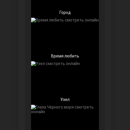
Город
Чёрно-белая любовь
Время любить
Дочь посла
Узел
Девушка за стеклом