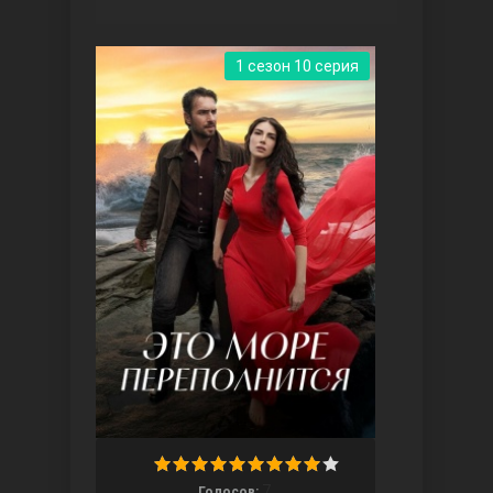
1 сезон 10 серия
Три сестры
Ветреный холм
7
Голосов: