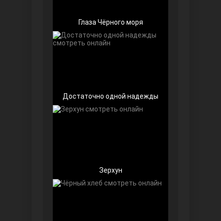
Глаза Чёрного моря
Достаточно одной надежды
Далекий город
Зерхун
Ранняя пташка