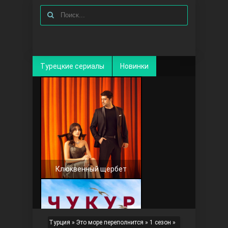
Турецкие сериалы
Новинки
Клюквенный щербет
Турция
»
Это море переполнится
»
1 сезон
»