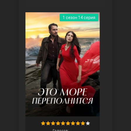
1 сезон 14 серия
Три сестры
Ветреный холм
7
Голосов: