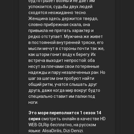
будто грызет волны и не дает им
успокоится, судьбы двух людей
Правосyдие
сходятся неожиданно тесно.
Женщина здесь держится твердо,
словно прибрежная скала, она
привыкла не прятать характер и
редко отступает. Мужчина же живет
в постоянной внутренней тряске, его
мысли мечут в стороны почти так же,
как шторм гонит воду к берегу. Их
встреча выходит непростой: оба
несут за плечами свои потерянные
Любовь напрокат
надежды и пару незалеченных ран. Но
шаг за шагом они пробуют найти
общий ритм, учатся слышать друг
друга, даже когда мир вокруг будто
специально ставит им палки под
ноги.
Это море переполнится 1 сезон 14
серия
смотреть онлайн в качестве HD
WEB-DLRip бесплатно, на русском
Воскресший Эртугрул
языке: AlisaDirilis, Dizi Denizi.