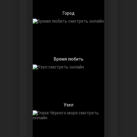
Город
Чёрно-белая любовь
Время любить
Дочь посла
Узел
Девушка за стеклом