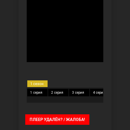
Безграничная любовь
1 сезон
Красивее, чем ты
1 серия
2 серия
3 серия
4 серия
5 серия
ПЛЕЕР УДАЛЁН? / ЖАЛОБА!