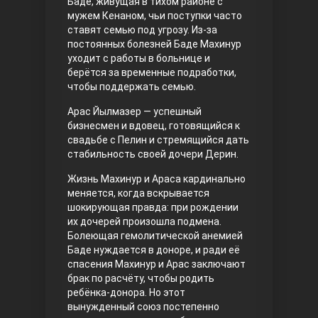
Баде, живущая в тихом районе с
мужем Кенаном, чьи поступки часто
Правосyдие
ставят семью под угрозу. Из-за
постоянных болезней Баде Махинур
уходит с работы в больнице и
берётся за временные подработки,
чтобы поддержать семью.
Арас Йылмазер — успешный
бизнесмен и вдовец, готовящийся к
свадьбе с Пелин и стремящийся дать
стабильность своей дочери Дерин.
Любовь напрокат
Жизнь Махинур и Араса кардинально
меняется, когда вскрывается
шокирующая правда: при рождении
их дочерей произошла подмена.
Болеющая гемолитической анемией
Баде нуждается в доноре, и ради её
спасения Махинур и Арас заключают
брак по расчёту, чтобы родить
ребёнка-донорa. Но этот
вынужденный союз постепенно
Воскресший Эртугрул