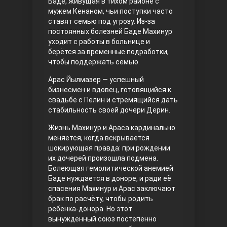
Баде, живущая в тихом районе с
мужем Кенаном, чьи поступки часто
Правосyдие
ставят семью под угрозу. Из-за
постоянных болезней Баде Махинур
уходит с работы в больнице и
берётся за временные подработки,
чтобы поддержать семью.
Арас Йылмазер — успешный
бизнесмен и вдовец, готовящийся к
свадьбе с Пелин и стремящийся дать
стабильность своей дочери Дерин.
Любовь напрокат
Жизнь Махинур и Араса кардинально
меняется, когда вскрывается
шокирующая правда: при рождении
их дочерей произошла подмена.
Болеющая гемолитической анемией
Баде нуждается в доноре, и ради её
спасения Махинур и Арас заключают
брак по расчёту, чтобы родить
ребёнка-донорa. Но этот
вынужденный союз постепенно
Воскресший Эртугрул