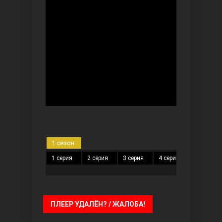
Безграничная любовь
1 сезон
Красивее, чем ты
1 серия
2 серия
3 серия
4 серия
5 серия
ПЛЕЕР УДАЛЁН? / ЖАЛОБА!