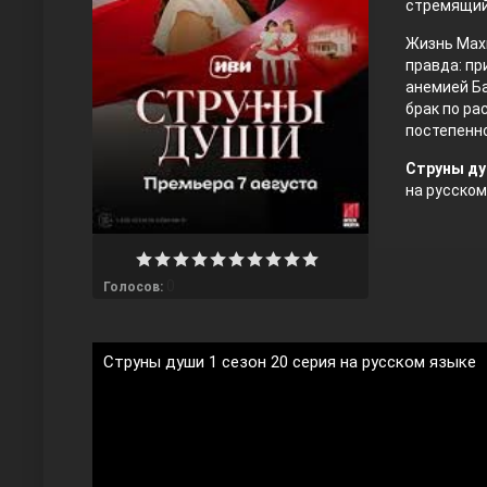
стремящий
Жизнь Мах
правда: п
анемией Ба
брак по ра
постепенно
Струны ду
на русском
Любовь напрокат
0
Голосов:
Струны души 1 сезон 20 серия на русском языке
Воскресший Эртугрул