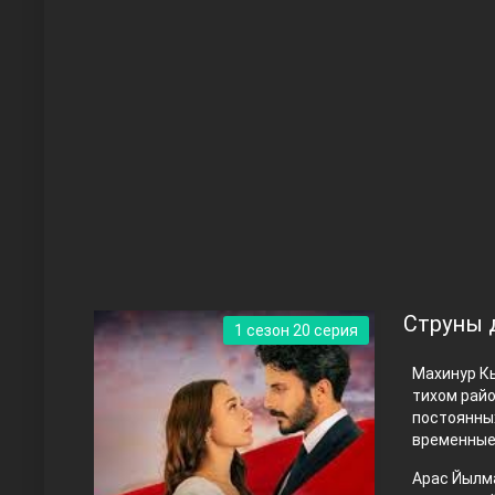
Чукур
Основание: Осман
Струны 
1 сезон 20 серия
Махинур Кы
тихом райо
постоянных
временные
Арас Йылма
Правосyдие