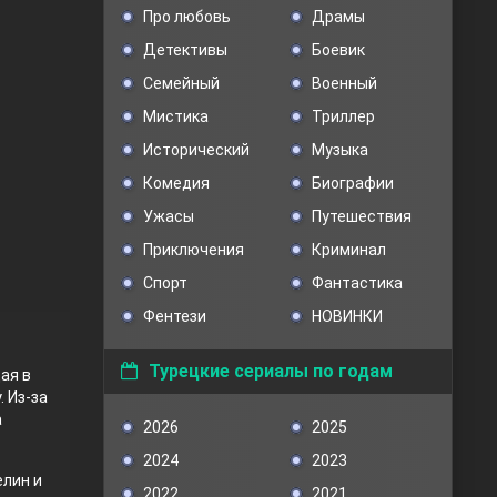
Про любовь
Драмы
Детективы
Боевик
Семейный
Военный
Мистика
Триллер
Исторический
Музыка
Комедия
Биографии
Ужасы
Путешествия
Приключения
Криминал
Спорт
Фантастика
Фентези
НОВИНКИ
Турецкие сериалы по годам
ая в
. Из-за
а
2026
2025
2024
2023
елин и
2022
2021