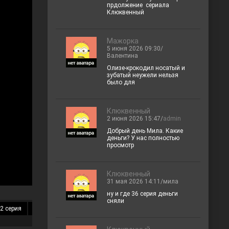
прдолжение сериала
Клюквенный
Мажорка
5 июня 2026 09:30/
Валентина
Олизе-крокодил носатый и
зубатый неужели нельзя
было для
Клюквенный
2 июня 2026 15:47/
admin
Добрый день Мила. Какие
деньги? У нас полностью
просмотр
Клюквенный
31 мая 2026 14:11/мила
ну и где 36 серия деньги
сняли
2 серия
13 серия
14 серия
15 серия
16 серия
17 серия
18 