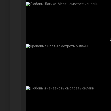
Безграничная любовь
Красивее, чем ты
Чёрно-белая любовь