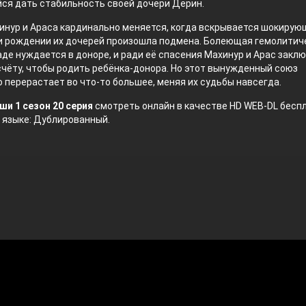
ся дать стабильность своей дочери Дерин.
инур и Араса кардинально меняется, когда вскрывается шокирую
ри рождении их дочерей произошла подмена. Болеющая гемолитич
де нуждается в доноре, и ради её спасения Махинур и Арас закл
счёту, чтобы родить ребёнка-донорa. Но этот вынужденный союз
 перерастает во что-то большее, меняя их судьбы навсегда.
ши 1 сезон 20 серия
смотреть онлайн в качестве HD WEB-DL беспл
 языке: Дублированный.