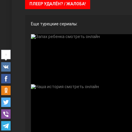
ПЛЕЕР УДАЛЁН? / ЖАЛОБА!
Еще турецкие сериалы:
Ты назови
Запретный плод