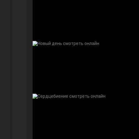
Далекий город
Ранняя пташка