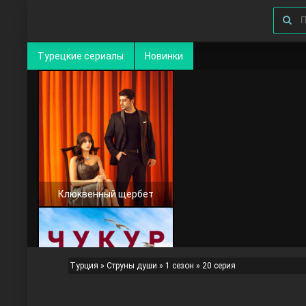
Турецкие сериалы
Новинки
Клюквенный щербет
Турция
»
Струны души
»
1 сезон
» 20 серия