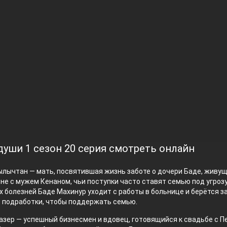
души 1 сезон 20 серия смотреть онлайн
лычтан — мать, посвятившая жизнь заботе о дочери Баде, живущ
не с мужем Кенаном, чьи поступки часто ставят семью под угрозу
 болезней Баде Махинур уходит с работы в больнице и берётся з
 подработки, чтобы поддержать семью.
зер — успешный бизнесмен и вдовец, готовящийся к свадьбе с П