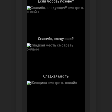
Если любовь позовёт
Спасибо, следующий!
Далекий город
Сладкая месть
Ранняя пташка