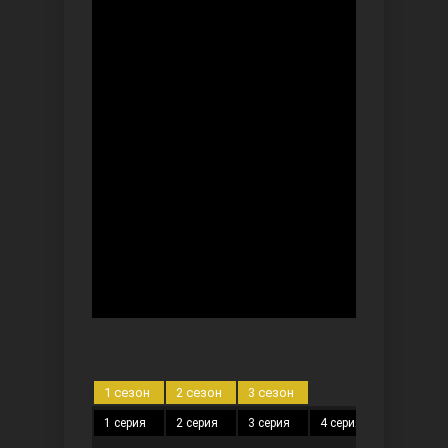
Безграничная любовь
Красивее, чем ты
1 сезон
2 сезон
3 сезон
1 серия
2 серия
3 серия
4 серия
5 серия