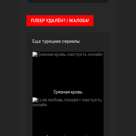
Чёрно-белая любовь
ПЛЕЕР УДАЛЁН? / ЖАЛОБА!
Еще турецкие сериалы:
Дочь посла
Грязная кровь
Девушка за стеклом