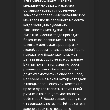
у нее были большие планы на
медицину, но ради близких она
Правосyдие
оставила карьеру и постепенно
забыла о собственных желаниях. Все
меняется после страшного момента,
когда женщина буквально
оказывается между жизнью и
смертью. Именно тогда приходит
болезненое осознание, что она
слишком долго жила ради других
людей, совсем не слыша себя. После
пережитого Бахар уже не может
Любовь напрокат
делать вид, будто ее все устраивает.
Внутри появляется сила, которой
раньше небыло. Она начинает по
другому смотреть на свое прошлое,
на семью и на мечты, которые годами
откладывала. Теперь ей хочется не
просто существовать в привычной
рутине, а наконец почувствовать
себя живой. Бахар решает вернуть то,
что однажды потеряла. Ей предстоит
Воскресший Эртугрул
заново строить отношения с