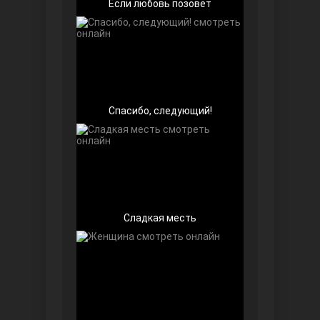
Если любовь позовёт
Спасибо, следующий!
Далекий город
Сладкая месть
Ранняя пташка