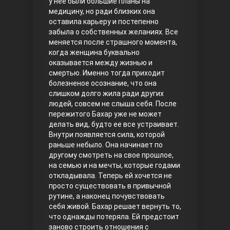
у нее были большие планы на
медицину, но ради близких она
Правосyдие
оставила карьеру и постепенно
забыла о собственных желаниях. Все
меняется после страшного момента,
когда женщина буквально
оказывается между жизнью и
смертью. Именно тогда приходит
болезненое осознание, что она
слишком долго жила ради других
людей, совсем не слыша себя. После
пережитого Бахар уже не может
Любовь напрокат
делать вид, будто ее все устраивает.
Внутри появляется сила, которой
раньше небыло. Она начинает по
другому смотреть на свое прошлое,
на семью и на мечты, которые годами
откладывала. Теперь ей хочется не
просто существовать в привычной
рутине, а наконец почувствовать
себя живой. Бахар решает вернуть то,
что однажды потеряла. Ей предстоит
Воскресший Эртугрул
заново строить отношения с