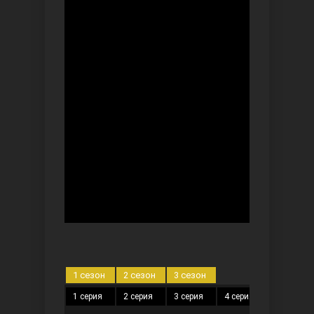
Безграничная любовь
Красивее, чем ты
1 сезон
2 сезон
3 сезон
1 серия
2 серия
3 серия
4 серия
5 серия