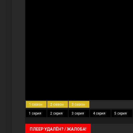
Три сестры
Ветреный холм
1 сезон
2 сезон
3 сезон
1 серия
2 серия
3 серия
4 серия
5 серия
ПЛЕЕР УДАЛЁН? / ЖАЛОБА!