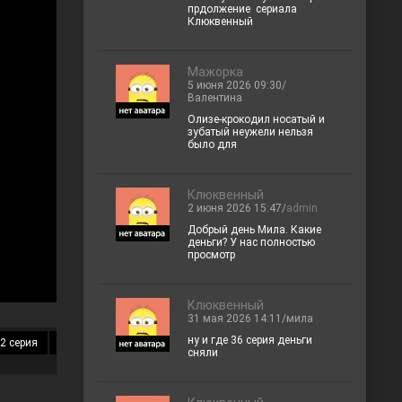
прдолжение сериала
Клюквенный
Мажорка
5 июня 2026 09:30/
Валентина
Олизе-крокодил носатый и
зубатый неужели нельзя
было для
Клюквенный
2 июня 2026 15:47/
admin
Добрый день Мила. Какие
деньги? У нас полностью
просмотр
Клюквенный
31 мая 2026 14:11/мила
ну и где 36 серия деньги
2 серия
13 серия
14 серия
15 серия
16 серия
17 серия
18 
сняли