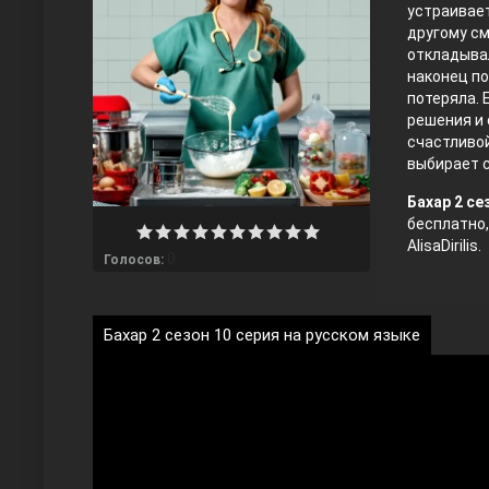
устраивает
другому см
откладывал
наконец по
потеряла. 
решения и 
счастливой
выбирает с
Бахар 2 се
Любовь напрокат
бесплатно,
AlisaDirilis.
0
Голосов:
Бахар 2 сезон 10 серия на русском языке
Воскресший Эртугрул