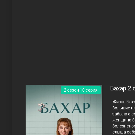
Чукур
Основание: Осман
Бахар 2 
2 сезон 10 серия
Жизнь Баха
большие пл
забыла о с
женщина б
болезненое
Правосyдие
слыша себя