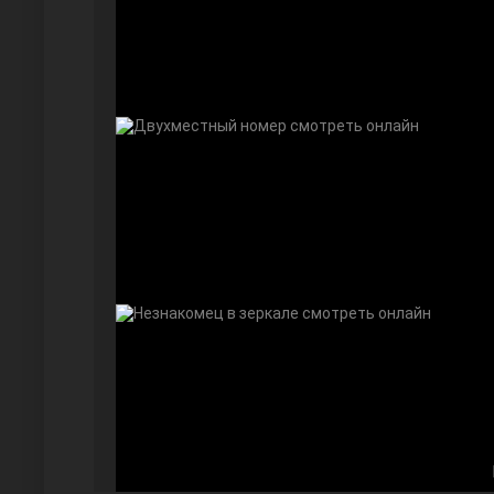
Далекий город
Ранняя пташка