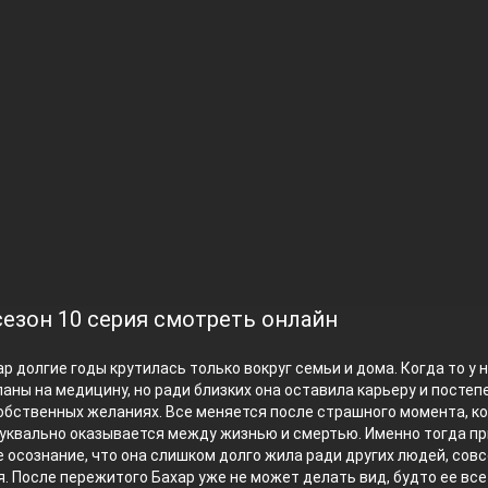
сезон 10 серия смотреть онлайн
р долгие годы крутилась только вокруг семьи и дома. Когда то у 
аны на медицину, но ради близких она оставила карьеру и постеп
обственных желаниях. Все меняется после страшного момента, к
уквально оказывается между жизнью и смертью. Именно тогда п
 осознание, что она слишком долго жила ради других людей, совс
. После пережитого Бахар уже не может делать вид, будто ее все