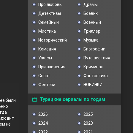
Про любовь
Драмы
Детективы
Боевик
Семейный
Военный
Мистика
Триллер
Исторический
Музыка
Комедия
Биографии
Ужасы
Путешествия
Приключения
Криминал
Спорт
Фантастика
Фентези
НОВИНКИ
Турецкие сериалы по годам
нее были
енно
огда
2026
2025
риходит
2024
2023
ем не
2022
2021