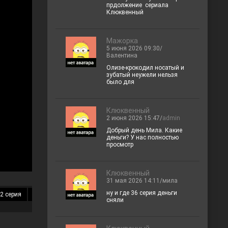
прдолжение сериала
Клюквенный
Мажорка
5 июня 2026 09:30/
Валентина
Олизе-крокодил носатый и
зубатый неужели нельзя
было для
Клюквенный
2 июня 2026 15:47/
admin
Добрый день Мила. Какие
деньги? У нас полностью
просмотр
Клюквенный
31 мая 2026 14:11/мила
ну и где 36 серия деньги
2 серия
13 серия
14 серия
15 серия
16 серия
17 серия
18 
сняли