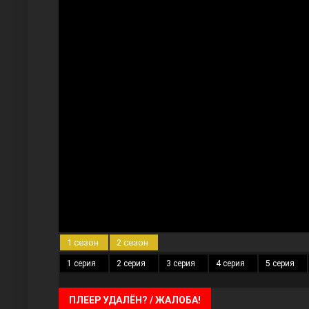
Три сестры
Ветреный холм
1 сезон
2 сезон
1 серия
2 серия
3 серия
4 серия
5 серия
ПЛЕЕР УДАЛЁН? / ЖАЛОБА!