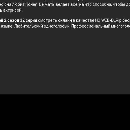
но она любит Гюнея. Её мать делает всё, на что способна, чтобы д
ь актрисой.
й 2 сезон 32 серия
смотреть онлайн в качестве HD WEB-DLRip бес
м языке: Любительский одноголосый, Профессиональный многогол