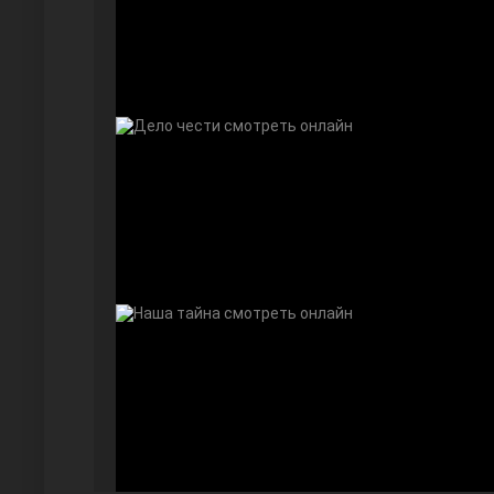
Далекий город
Ранняя пташка