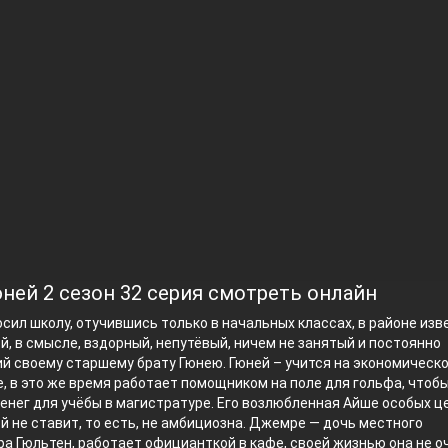
юней 2 сезон 32 серия смотреть онлайн
осил школу, отучившись только в начальных классах, в районе изв
й, в смысле, вздорный, непутёвый, ничем не занятый и постоянно
й своему старшему брату Гюнею. Гюней – учится на экономическ
, в это же время работает помощником на поле для гольфа, чтоб
енег для учёбы в магистратуре. Его возлюбленная Айше особых ц
й не ставит, то есть, не амбициозна. Джемре — дочь местного
а Гюльтен, работает официанткой в кафе, своей жизнью она не о