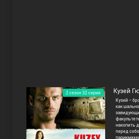
Чукур
Основание: Осман
Кузей Г
2 сезон 32 серия
Кузей – бр
как шально
завидующи
факультете
накопить д
перед собо
Правосyдие
парикмахер