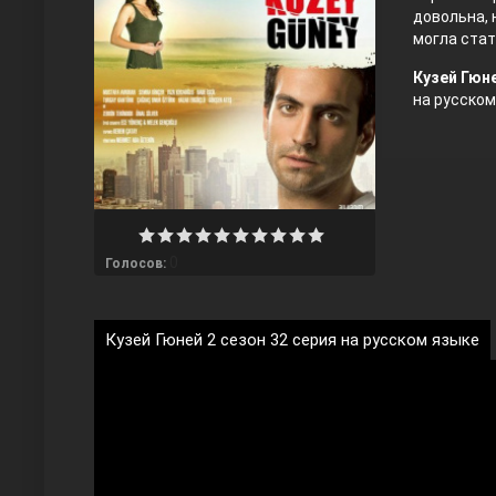
довольна, 
могла стат
Кузей Гюне
на русско
Любовь напрокат
0
Голосов:
Кузей Гюней 2 сезон 32 серия на русском языке
Воскресший Эртугрул