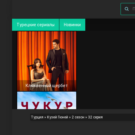
Турецкие сериалы
Новинки
Клюквенный щербет
Турция
»
Кузей Гюней
»
2 сезон
» 32 серия