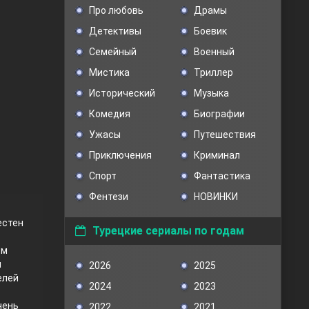
Про любовь
Драмы
Детективы
Боевик
Семейный
Военный
Мистика
Триллер
Исторический
Музыка
Комедия
Биографии
Ужасы
Путешествия
Приключения
Криминал
Спорт
Фантастика
Фентези
НОВИНКИ
естен
Турецкие сериалы по годам
ом
ы
2026
2025
елей
2024
2023
чень
2022
2021