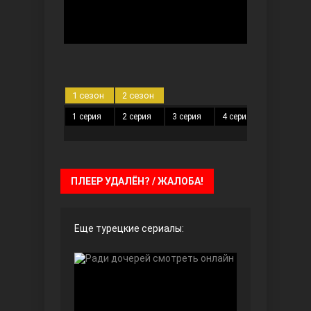
Безграничная любовь
1 сезон
2 сезон
1 серия
2 серия
3 серия
4 серия
5 серия
ПЛЕЕР УДАЛЁН? / ЖАЛОБА!
Красивее, чем ты
Еще турецкие сериалы: