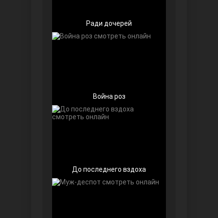
Чёрно-белая любовь
Ради дочерей
Война роз
Дочь посла
До последнего вздоха
Девушка за стеклом