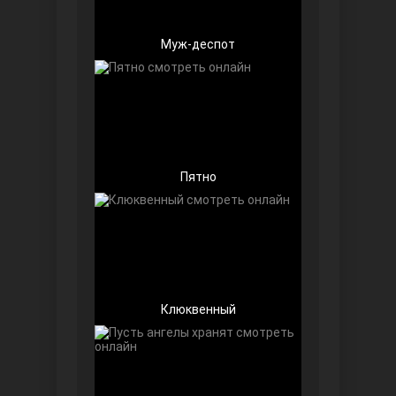
Муж-деспот
Далекий город
Пятно
Клюквенный
Ранняя пташка