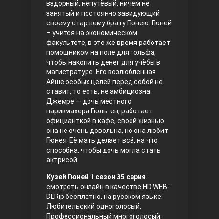
вздорный, непутёвый, ничем не
занятый и постоянно завидующий
Правосyдие
своему старшему брату Гюнею. Гюней
– учится на экономическом
факультете, в это же время работает
помощником на поле для гольфа,
чтобы накопить денег для учёбы в
магистратуре. Его возлюбленная
Айше особых целей перед собой не
ставит, то есть, не амбициозна.
Джемре — дочь местного
парикмахера Гюльтен, работает
Любовь напрокат
официанткой в кафе, своей жизнью
она не очень довольна, но она любит
Гюнея. Её мать делает всё, на что
способна, чтобы дочь могла стать
актрисой.
Кузей Гюней 1 сезон 35 серия
смотреть онлайн в качестве HD WEB-
DLRip бесплатно, на русском языке:
Любительский одноголосый,
Воскресший Эртугрул
Профессиональный многоголосый.