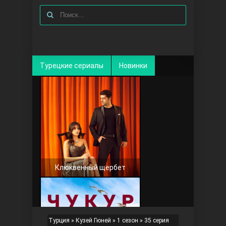
Турецкие сериалы
Новинки
Клюквенный щербет
Турция
»
Кузей Гюней
»
1 сезон
» 35 серия