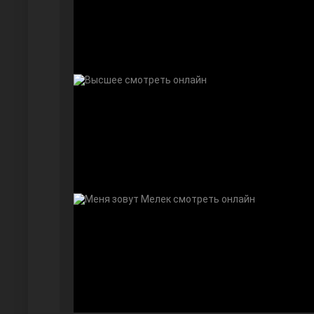
Далекий город
Ранняя пташка