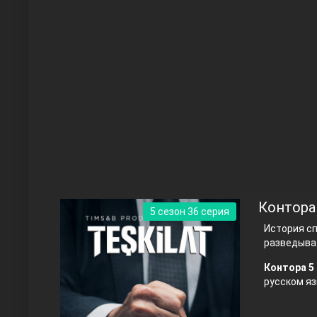
Чукур
Основание: Осман
Контора
5 сезон 36 серия
История с
разведыва
Контора 5 
русском яз
Правосyдие