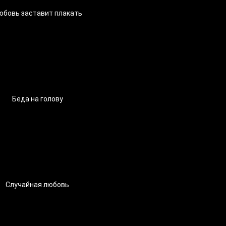
юбовь заставит плакать
Беда на голову
Случайная любовь