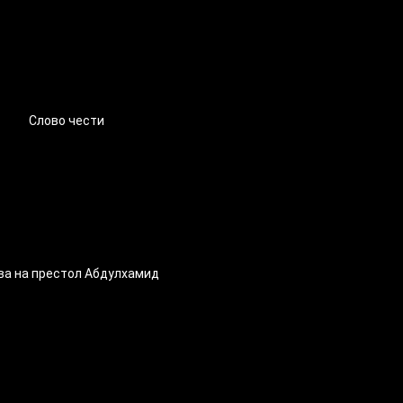
Слово чести
ва на престол Абдулхамид