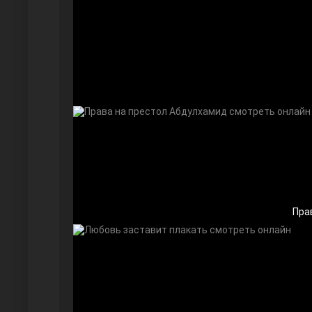
Безграничная любовь
Красивее, чем ты
Пра
Чёрно-белая любовь