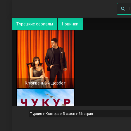
Турецкие сериалы
Новинки
Клюквенный щербет
Турция
»
Контора
»
5 сезон
» 36 серия