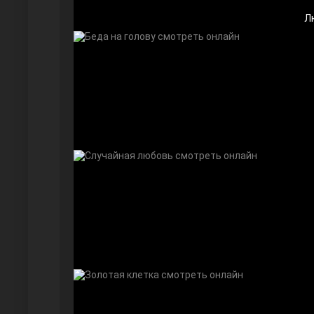
Л
Дочь посла
Девушка за стеклом