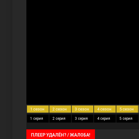
Три сестры
Ветреный холм
1 сезон
2 сезон
3 сезон
4 сезон
5 сезон
1 серия
2 серия
3 серия
4 серия
5 серия
ПЛЕЕР УДАЛЁН? / ЖАЛОБА!