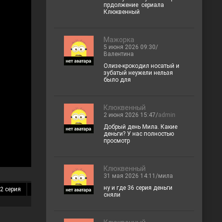
прдолжение сериала
Клюквенный
Мажорка
5 июня 2026 09:30/
Валентина
Олизе-крокодил носатый и
зубатый неужели нельзя
было для
Клюквенный
2 июня 2026 15:47/
admin
Добрый день Мила. Какие
деньги? У нас полностью
просмотр
Клюквенный
31 мая 2026 14:11/мила
ну и где 36 серия деньги
2 серия
13 серия
14 серия
15 серия
16 серия
17 серия
18 
сняли