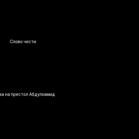
Слово чести
ва на престол Абдулхамид