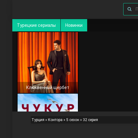
Турецкие сериалы
Новинки
Клюквенный щербет
Турция
»
Контора
»
5 сезон
» 32 серия