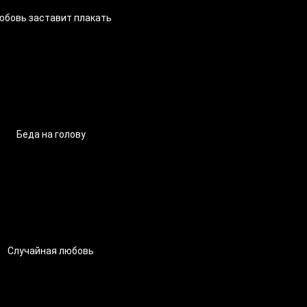
юбовь заставит плакать
Беда на голову
Случайная любовь