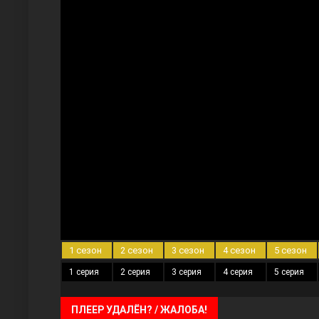
Три сестры
Ветреный холм
1 сезон
2 сезон
3 сезон
4 сезон
5 сезон
1 серия
2 серия
3 серия
4 серия
5 серия
ПЛЕЕР УДАЛЁН? / ЖАЛОБА!