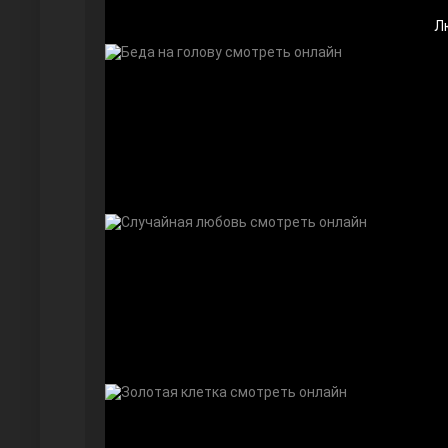
Л
Дочь посла
Девушка за стеклом