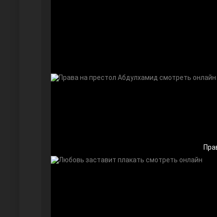
Безграничная любовь
Красивее, чем ты
Пра
Чёрно-белая любовь