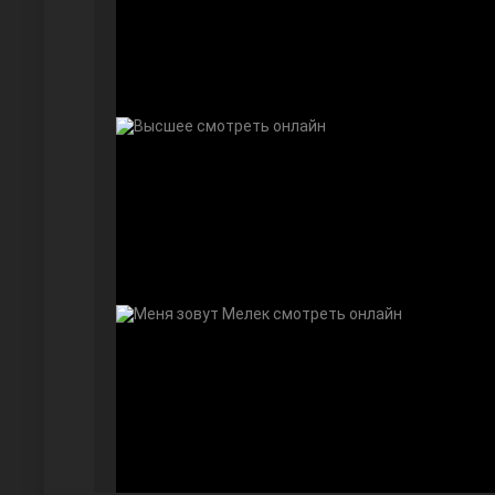
Далекий город
Ранняя пташка