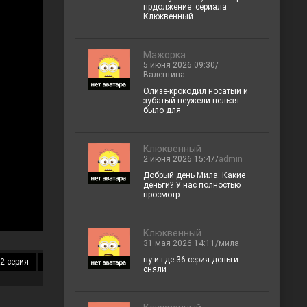
прдолжение сериала
Клюквенный
Мажорка
5 июня 2026 09:30/
Валентина
Олизе-крокодил носатый и
зубатый неужели нельзя
было для
Клюквенный
2 июня 2026 15:47/
admin
Добрый день Мила. Какие
деньги? У нас полностью
просмотр
Клюквенный
31 мая 2026 14:11/мила
ну и где 36 серия деньги
2 серия
13 серия
14 серия
15 серия
16 серия
17 серия
18 
сняли