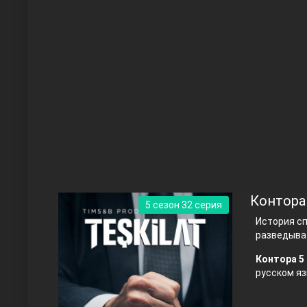
Чукур
Основание: Осман
Контора
5 сезон 32 серия
История с
разведыва
Контора 5 
русском яз
Правосyдие