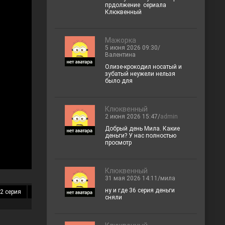
прдолжение сериала
Клюквенный
Мажорка
5 июня 2026 09:30/
Валентина
Олизе-крокодил носатый и
зубатый неужели нельзя
было для
Клюквенный
2 июня 2026 15:47/
admin
Добрый день Мила. Какие
деньги? У нас полностью
просмотр
Клюквенный
31 мая 2026 14:11/мила
ну и где 36 серия деньги
2 серия
13 серия
14 серия
15 серия
16 серия
17 серия
18 
сняли