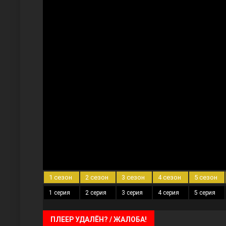
Три сестры
Ветреный холм
1 сезон
2 сезон
3 сезон
4 сезон
5 сезон
1 серия
2 серия
3 серия
4 серия
5 серия
ПЛЕЕР УДАЛЁН? / ЖАЛОБА!