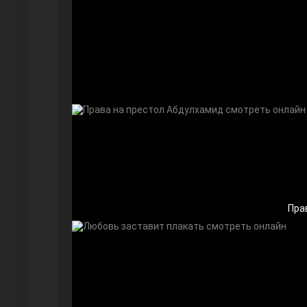
Безграничная любовь
Красивее, чем ты
Пра
Чёрно-белая любовь