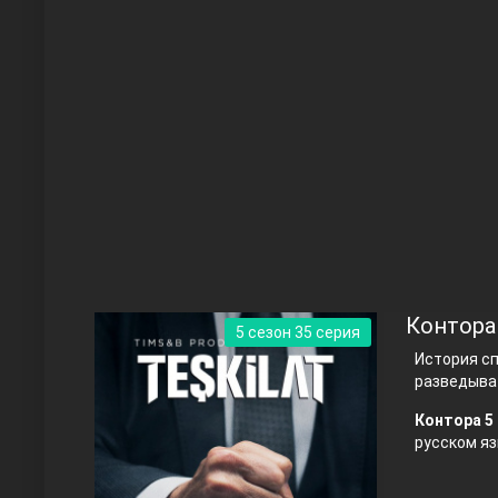
Чукур
Основание: Осман
Контора
5 сезон 35 серия
История с
разведыва
Контора 5 
русском яз
Правосyдие