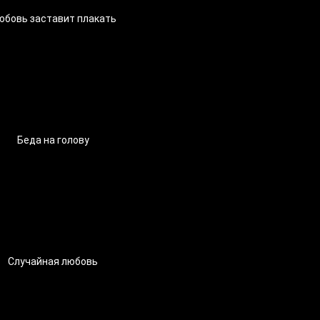
юбовь заставит плакать
Беда на голову
Случайная любовь