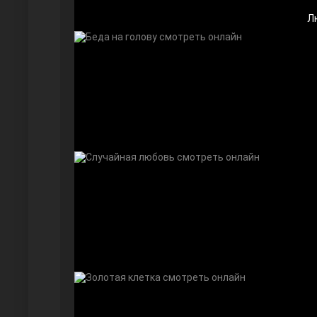
Л
Дочь посла
Девушка за стеклом