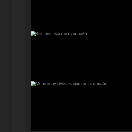
Далекий город
Ранняя пташка