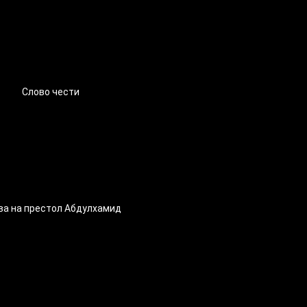
Слово чести
ва на престол Абдулхамид