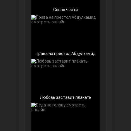
Слово чести
Чёрно-белая любовь
Права на престол Абдулхамид
Дочь посла
Любовь заставит плакать
Девушка за стеклом