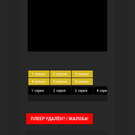
Ты назови
1 сезон
2 сезон
3 сезон
4 сезон
5 сезон
6 сезон
1 серия
2 серия
3 серия
4 серия
5 серия
Запретный плод
ПЛЕЕР УДАЛЁН? / ЖАЛОБА!