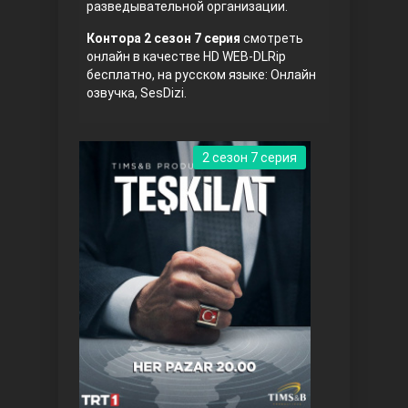
разведывательной организации.
Правосyдие
Контора 2 сезон 7 серия
смотреть
онлайн в качестве HD WEB-DLRip
бесплатно, на русском языке: Онлайн
озвучка, SesDizi.
2 сезон 7 серия
Любовь напрокат
Воскресший Эртугрул