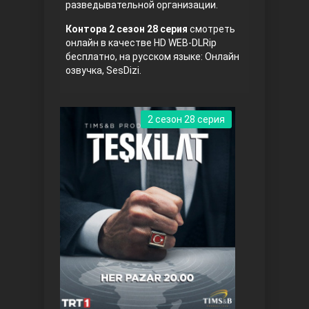
разведывательной организации.
Правосyдие
Контора 2 сезон 28 серия
смотреть
онлайн в качестве HD WEB-DLRip
бесплатно, на русском языке: Онлайн
озвучка, SesDizi.
2 сезон 28 серия
Любовь напрокат
Воскресший Эртугрул