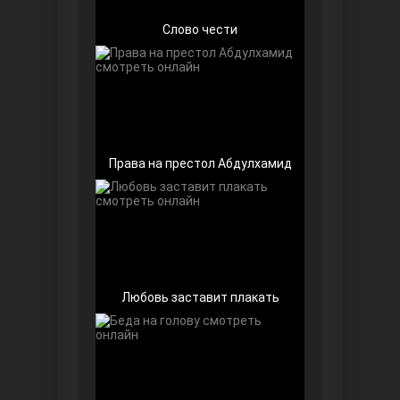
Слово чести
Чёрно-белая любовь
Права на престол Абдулхамид
Дочь посла
Любовь заставит плакать
Девушка за стеклом