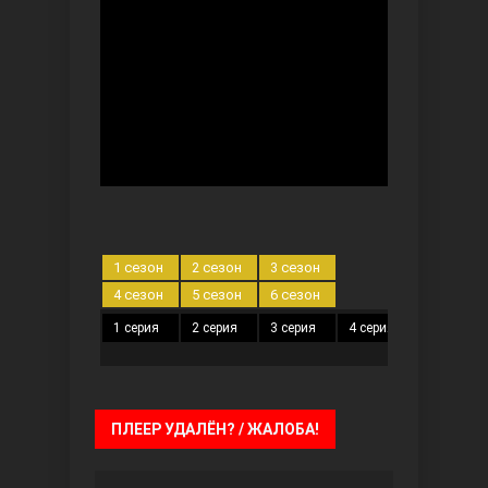
Ты назови
1 сезон
2 сезон
3 сезон
4 сезон
5 сезон
6 сезон
1 серия
2 серия
3 серия
4 серия
5 серия
Запретный плод
ПЛЕЕР УДАЛЁН? / ЖАЛОБА!