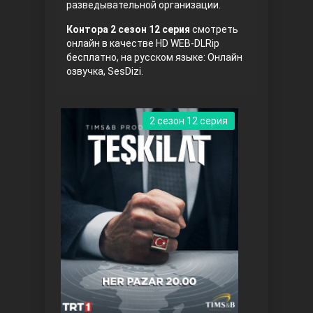
разведывательной организации.
Правосyдие
Контора 2 сезон 12 серия
смотреть
онлайн в качестве HD WEB-DLRip
бесплатно, на русском языке: Онлайн
озвучка, SesDizi.
2 сезон 12 серия
Любовь напрокат
Воскресший Эртугрул