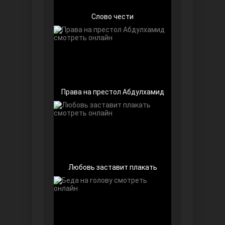
Слово чести
Чёрно-белая любовь
Права на престол Абдулхамид
Дочь посла
Любовь заставит плакать
Девушка за стеклом