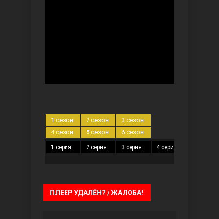
Ты назови
1 сезон
2 сезон
3 сезон
4 сезон
5 сезон
6 сезон
1 серия
2 серия
3 серия
4 серия
5 серия
Запретный плод
ПЛЕЕР УДАЛЁН? / ЖАЛОБА!