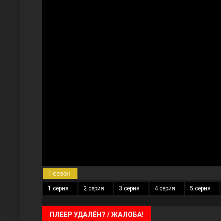
Три сестры
Ветреный холм
1 сезон
1 серия
2 серия
3 серия
4 серия
5 серия
ПЛЕЕР УДАЛЁН? / ЖАЛОБА!