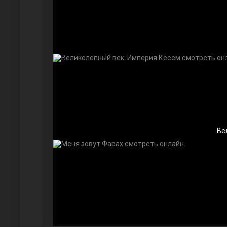
Далекий город
Ве
Ранняя пташка