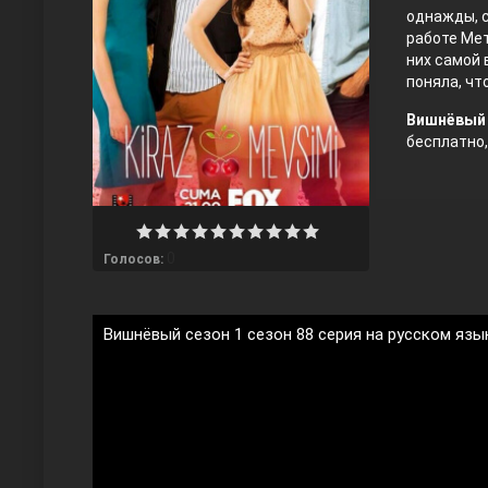
однажды, с
работе Мет
них самой 
поняла, чт
Вишнёвый 
бесплатно,
Любовь напрокат
0
Голосов:
Вишнёвый сезон 1 сезон 88 серия на русском язы
Воскресший Эртугрул