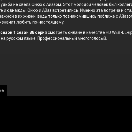
удьба не свела Ойкю с Айазом. Этот молодой человек был коллег
е и однажды, Ойкю и Айаз встретились. Именно эта встреча и ста
важной в их жизни, ведь только познакомившись поближе с Айазо
о значит любить по-настоящему.
сезон 1 сезон 88 серия
смотреть онлайн в качестве HD WEB-DLRi
 на русском языке: Профессиональный многоголосый.
ке