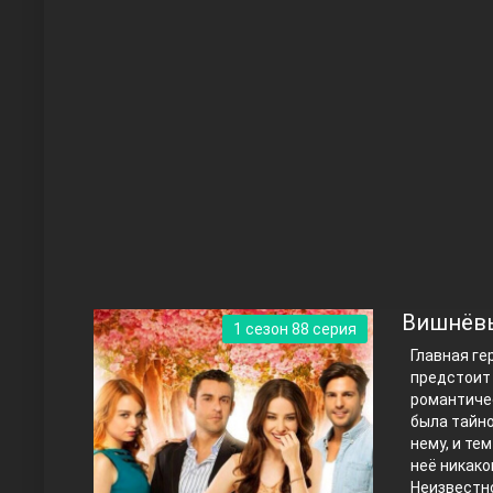
Чукур
Основание: Осман
Вишнёвы
1 сезон 88 серия
Главная ге
предстоит 
романтичес
была тайно
нему, и те
неё никако
Правосyдие
Неизвестно