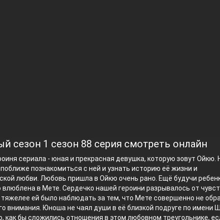
й сезон 1 сезон 88 серия смотреть онлайн
роиня сериала - юная и прекрасная девушка, которую зовут Ойкю.
поближе познакомиться с ней и узнать историю её жизни и
кой любви. Любовь пришла в Ойкю очень рано. Ещё будучи ребенк
 влюблена в Мете. Сердечко нашей героини разрывалось от чувст
м тяжелее ей было наблюдать за тем, что Мете совершенно не обр
го внимания. Юноша не чаял души в её близкой подруге по имени 
, как бы сложились отношения в этом любовном треугольнике, ес