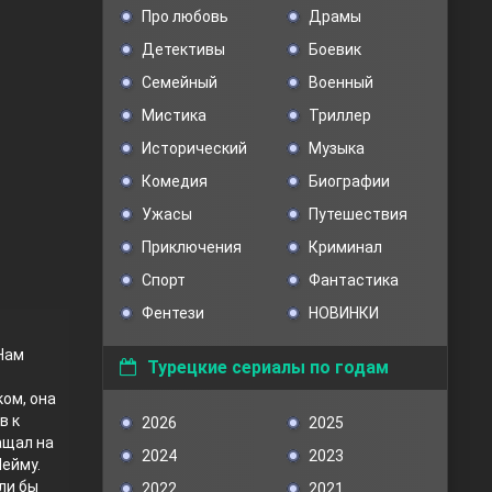
Про любовь
Драмы
Детективы
Боевик
Семейный
Военный
Мистика
Триллер
Исторический
Музыка
Комедия
Биографии
Ужасы
Путешествия
Приключения
Криминал
Спорт
Фантастика
Фентези
НОВИНКИ
 Нам
Турецкие сериалы по годам
ом, она
в к
2026
2025
ащал на
2024
2023
Шейму.
ли бы
2022
2021