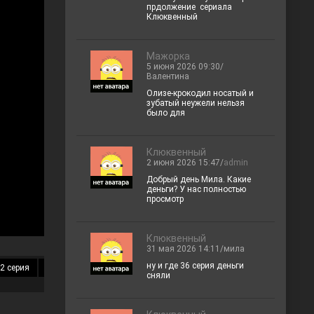
прдолжение сериала
Клюквенный
Мажорка
5 июня 2026 09:30/
Валентина
Олизе-крокодил носатый и
зубатый неужели нельзя
было для
Клюквенный
2 июня 2026 15:47/
admin
Добрый день Мила. Какие
деньги? У нас полностью
просмотр
Клюквенный
31 мая 2026 14:11/мила
ну и где 36 серия деньги
2 серия
13 серия
14 серия
15 серия
16 серия
17 серия
18 
сняли