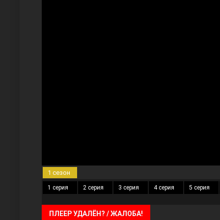
Три сестры
Ветреный холм
1 сезон
1 серия
2 серия
3 серия
4 серия
5 серия
ПЛЕЕР УДАЛЁН? / ЖАЛОБА!