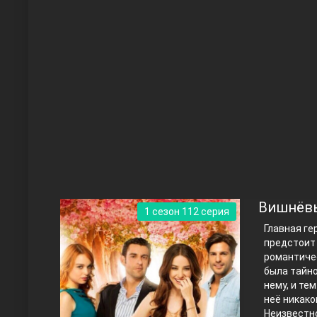
Чукур
Основание: Осман
Вишнёвы
1 сезон 112 серия
Главная ге
предстоит 
романтичес
была тайно
нему, и те
неё никако
Правосyдие
Неизвестно