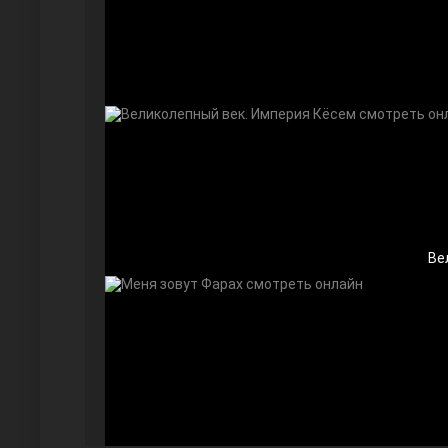
Далекий город
Ве
Ранняя пташка