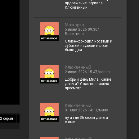
прдолжение сериала
Клюквенный
Мажорка
5 июня 2026 09:30/
Валентина
Олизе-крокодил носатый и
зубатый неужели нельзя
было для
Клюквенный
2 июня 2026 15:47/
admin
Добрый день Мила. Какие
деньги? У нас полностью
просмотр
Клюквенный
31 мая 2026 14:11/мила
ну и где 36 серия деньги
2 серия
13 серия
14 серия
15 серия
16 серия
17 серия
18 
сняли