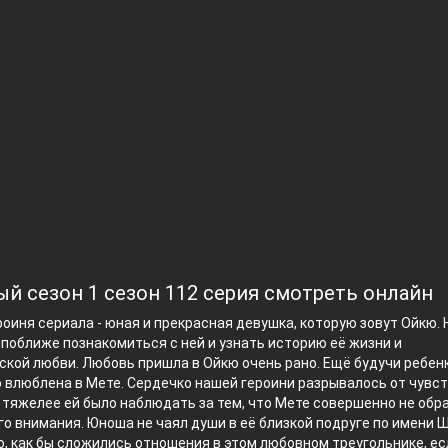
й сезон 1 сезон 112 серия смотреть онлайн
роиня сериала - юная и прекрасная девушка, которую зовут Ойкю.
поближе познакомиться с ней и узнать историю её жизни и
кой любви. Любовь пришла в Ойкю очень рано. Ещё будучи ребенк
 влюблена в Мете. Сердечко нашей героини разрывалось от чувст
м тяжелее ей было наблюдать за тем, что Мете совершенно не обр
го внимания. Юноша не чаял души в её близкой подруге по имени 
, как бы сложились отношения в этом любовном треугольнике, ес