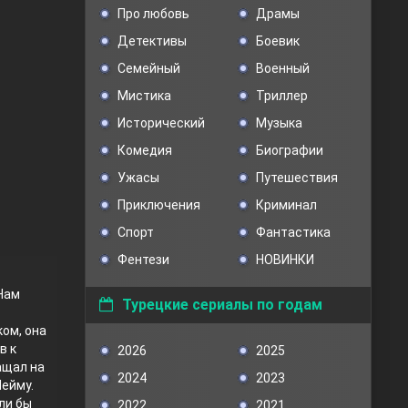
Про любовь
Драмы
Детективы
Боевик
Семейный
Военный
Мистика
Триллер
Исторический
Музыка
Комедия
Биографии
Ужасы
Путешествия
Приключения
Криминал
Спорт
Фантастика
Фентези
НОВИНКИ
 Нам
Турецкие сериалы по годам
ом, она
в к
2026
2025
ащал на
2024
2023
Шейму.
ли бы
2022
2021