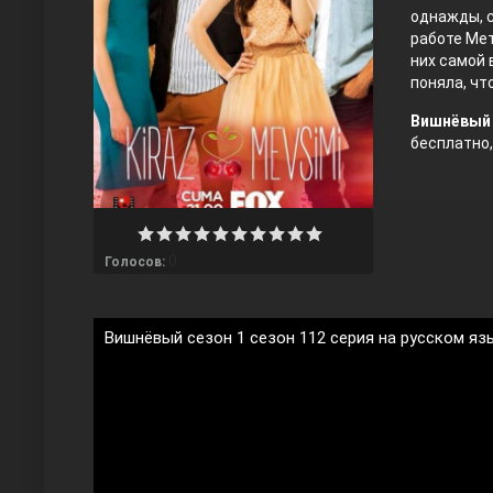
однажды, с
работе Мет
них самой 
поняла, чт
Вишнёвый 
бесплатно,
Любовь напрокат
0
Голосов:
Вишнёвый сезон 1 сезон 112 серия на русском яз
Воскресший Эртугрул