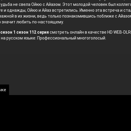
удьба не свела Ойкю с Айазом. Этот молодой человек был коллег
е и однажды, Ойкю и Айаз встретились. Именно эта встреча и ста
важной в их жизни, ведь только познакомившись поближе с Айазо
о значит любить по-настоящему.
сезон 1 сезон 112 серия
смотреть онлайн в качестве HD WEB-DLR
 на русском языке: Профессиональный многоголосый.
ыке