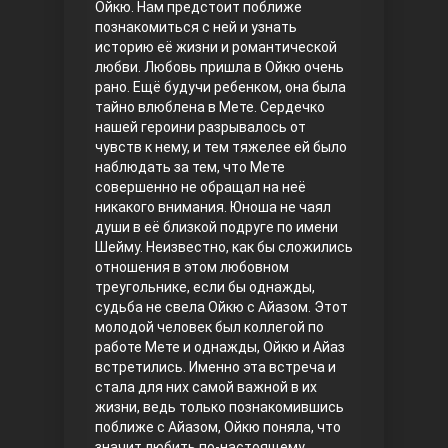
Ойкю. Нам предстоит поближе
познакомиться с ней и узнать
Правосyдие
историю её жизни и романтической
любви. Любовь пришла в Ойкю очень
рано. Ещё будучи ребенком, она была
тайно влюблена в Мете. Сердечко
нашей героини разрывалось от
чувств к нему, и тем тяжелее ей было
наблюдать за тем, что Мете
совершенно не обращал на неё
никакого внимания. Юноша не чаял
души в её близкой подруге по имени
Любовь напрокат
Шейму. Неизвестно, как бы сложились
отношения в этом любовном
треугольнике, если бы однажды,
судьба не свела Ойкю с Айазом. Этот
молодой человек был коллегой по
работе Мете и однажды, Ойкю и Айаз
встретились. Именно эта встреча и
стала для них самой важной в их
жизни, ведь только познакомившись
поближе с Айазом, Ойкю поняла, что
Воскресший Эртугрул
значит любить по-настоящему.