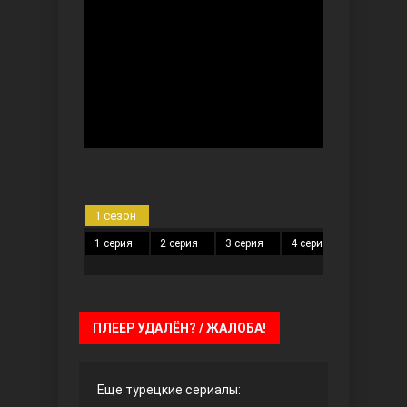
Безграничная любовь
1 сезон
1 серия
2 серия
3 серия
4 серия
5 серия
Красивее, чем ты
ПЛЕЕР УДАЛЁН? / ЖАЛОБА!
Еще турецкие сериалы: