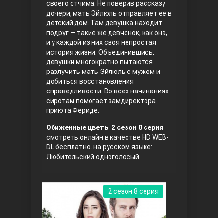
своего отчима. Не поверив рассказу
дочери, мать Эйлюль отправляет ее в
Правосyдие
детский дом. Там девушка находит
подруг — такие же девчонок, как она,
и у каждой из них своя непростая
история жизни. Объединившись,
девушки многократно пытаются
разлучить мать Эйлюль с мужем и
добиться восстановления
справедливости. Во всех начинаниях
сиротам помогает замдиректора
приюта Фериде.
Любовь напрокат
Обиженные цветы 2 сезон 8 серия
смотреть онлайн в качестве HD WEB-
DL бесплатно, на русском языке:
Любительский одноголосый.
2 сезон 8 серия
Воскресший Эртугрул