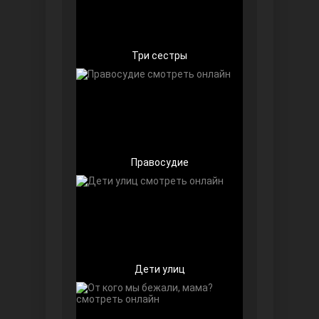
Чёрно-белая любовь
Три сестры
Правосyдие
Дочь посла
Дети улиц
Девушка за стеклом