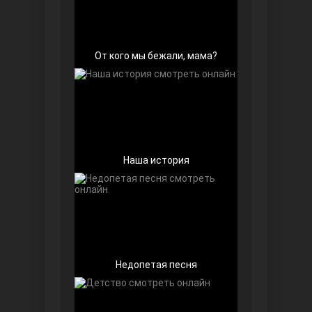
От кого мы бежали, мама?
Далекий город
Наша история
Недопетая песня
Ранняя пташка