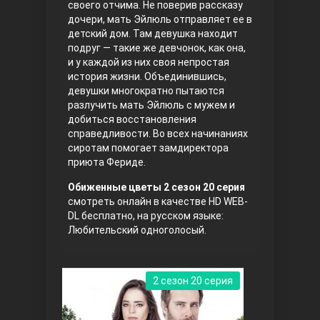
своего отчима. Не поверив рассказу
дочери, мать Эйлюль отправляет ее в
Правосyдие
детский дом. Там девушка находит
подруг — такие же девчонок, как она,
и у каждой из них своя непростая
история жизни. Объединившись,
девушки многократно пытаются
разлучить мать Эйлюль с мужем и
добиться восстановления
справедливости. Во всех начинаниях
сиротам помогает замдиректора
приюта Фериде.
Любовь напрокат
Обиженные цветы 2 сезон 20 серия
смотреть онлайн в качестве HD WEB-
DL бесплатно, на русском языке:
Любительский одноголосый.
2 сезон 20 серия
Воскресший Эртугрул