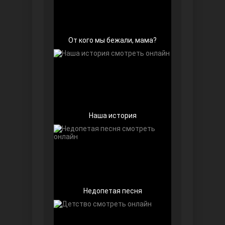
От кого мы бежали, мама?
Далекий город
Наша история
Недопетая песня
Ранняя пташка