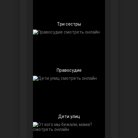
Чёрно-белая любовь
Три сестры
Правосyдие
Дочь посла
Дети улиц
Девушка за стеклом