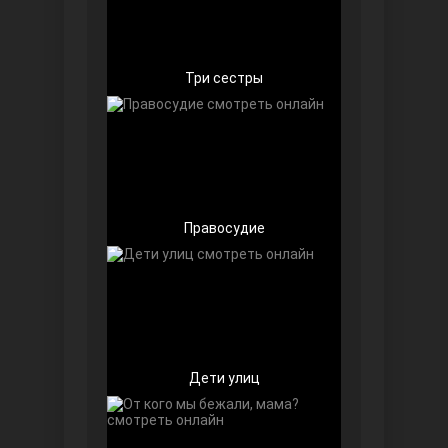
Чёрно-белая любовь
Три сестры
Правосyдие
Дочь посла
Дети улиц
Девушка за стеклом