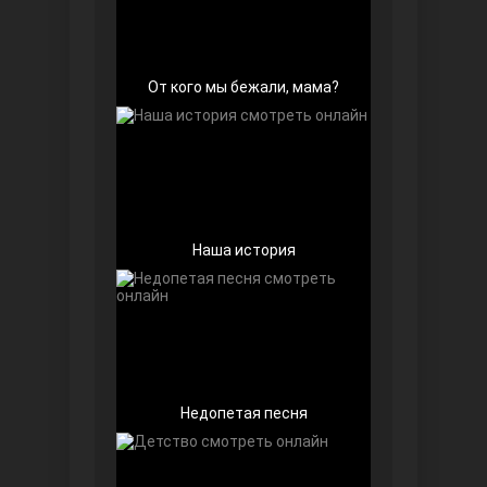
От кого мы бежали, мама?
Далекий город
Наша история
Недопетая песня
Ранняя пташка