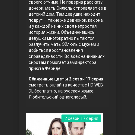
своего отчима. Не поверив рассказу
дочери, мать Эйлюль отправляет ее в
Правосyдие
детский дом. Там девушка находит
подруг — такие же девчонок, как она,
и у каждой из них своя непростая
история жизни. Объединившись,
девушки многократно пытаются
разлучить мать Эйлюль с мужем и
добиться восстановления
справедливости. Во всех начинаниях
сиротам помогает замдиректора
приюта Фериде.
Любовь напрокат
Обиженные цветы 2 сезон 17 серия
смотреть онлайн в качестве HD WEB-
DL бесплатно, на русском языке:
Любительский одноголосый.
2 сезон 17 серия
Воскресший Эртугрул