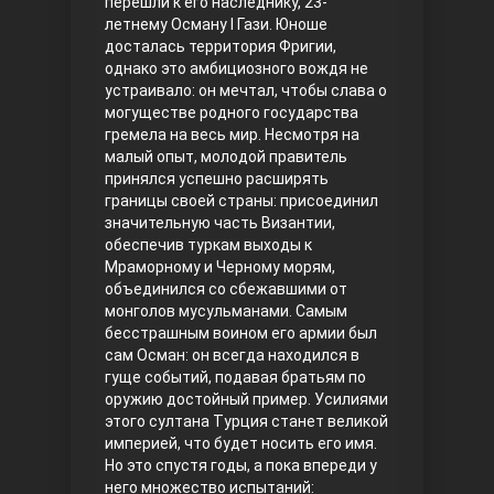
перешли к его наследнику, 23-
летнему Осману I Гази. Юноше
Правосyдие
досталась территория Фригии,
однако это амбициозного вождя не
устраивало: он мечтал, чтобы слава о
могуществе родного государства
гремела на весь мир. Несмотря на
малый опыт, молодой правитель
принялся успешно расширять
границы своей страны: присоединил
значительную часть Византии,
обеспечив туркам выходы к
Любовь напрокат
Мраморному и Черному морям,
объединился со сбежавшими от
монголов мусульманами. Самым
бесстрашным воином его армии был
сам Осман: он всегда находился в
гуще событий, подавая братьям по
оружию достойный пример. Усилиями
этого султана Турция станет великой
империей, что будет носить его имя.
Но это спустя годы, а пока впереди у
Воскресший Эртугрул
него множество испытаний: