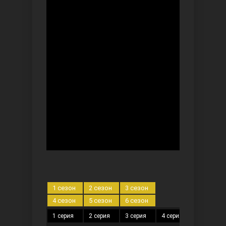
Безграничная любовь
Красивее, чем ты
1 сезон
2 сезон
3 сезон
4 сезон
5 сезон
6 сезон
1 серия
2 серия
3 серия
4 серия
5 серия