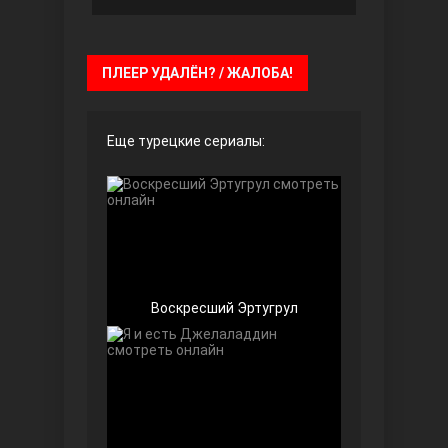
Чёрно-белая любовь
ПЛЕЕР УДАЛЁН? / ЖАЛОБА!
Еще турецкие сериалы:
Дочь посла
Воскресший Эртугрул
Девушка за стеклом