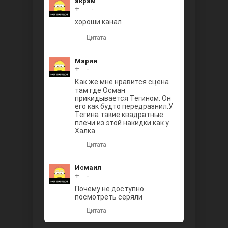
акрам
Между
+
+1
-
хороши канал
Цитата
Мария
+
0
-
Как же мне нравится сцена
там где Осман
прикидывается Тегином. Он
Ветреный
его как будто передразнил.У
Тегина такие квадратные
плечи из этой накидки как у
Халка.
Цитата
Исмаил
+
0
-
Почему не доступно
посмотреть серяли
Цитата