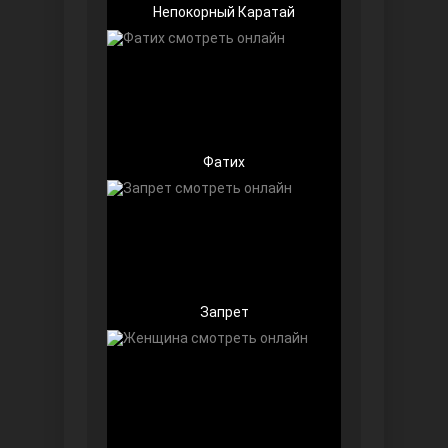
Непокорный Каратай
Беззащитные
Фатих
Запрет
Игра судьбы