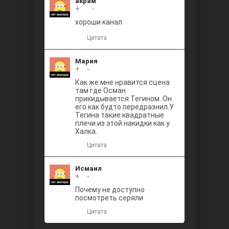
акрам
Между
+
+1
-
хороши канал
Цитата
Мария
+
0
-
Как же мне нравится сцена
там где Осман
прикидывается Тегином. Он
Ветреный
его как будто передразнил.У
Тегина такие квадратные
плечи из этой накидки как у
Халка.
Цитата
Исмаил
+
0
-
Почему не доступно
посмотреть серяли
Цитата