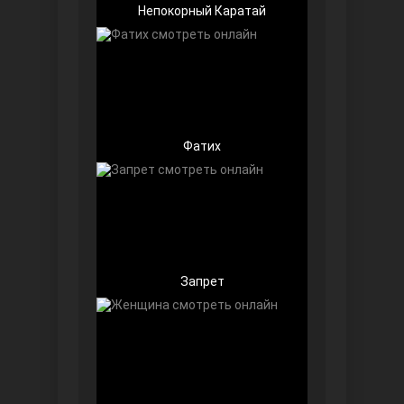
Непокорный Каратай
Беззащитные
Фатих
Запрет
Игра судьбы