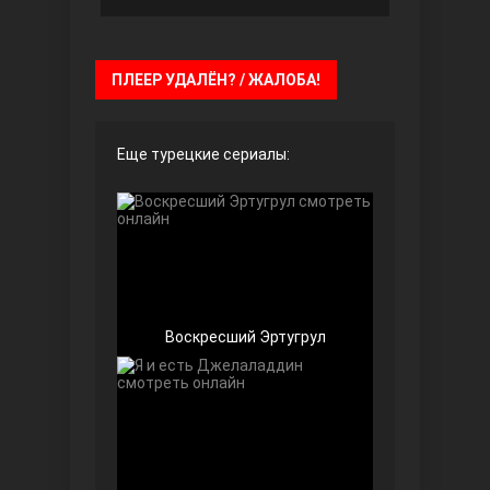
Чёрно-белая любовь
ПЛЕЕР УДАЛЁН? / ЖАЛОБА!
Еще турецкие сериалы:
Дочь посла
Воскресший Эртугрул
Девушка за стеклом