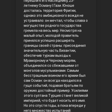
перешли к его наследнику, 23-
летнему Осману I Гази. Юноше
Правосyдие
досталась территория Фригии,
однако это амбициозного вождя не
устраивало: он мечтал, чтобы слава о
могуществе родного государства
гремела на весь мир. Несмотря на
малый опыт, молодой правитель
принялся успешно расширять
границы своей страны: присоединил
значительную часть Византии,
обеспечив туркам выходы к
Любовь напрокат
Мраморному и Черному морям,
объединился со сбежавшими от
монголов мусульманами. Самым
бесстрашным воином его армии был
сам Осман: он всегда находился в
гуще событий, подавая братьям по
оружию достойный пример. Усилиями
этого султана Турция станет великой
империей, что будет носить его имя.
Но это спустя годы, а пока впереди у
Воскресший Эртугрул
него множество испытаний: