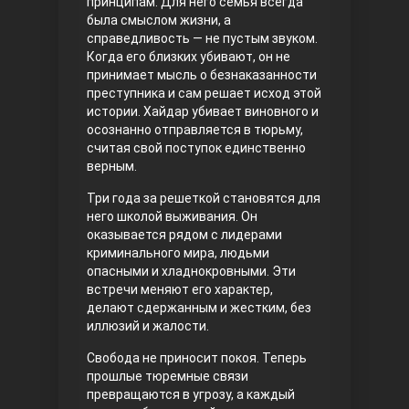
принципам. Для него семья всегда
была смыслом жизни, а
Правосyдие
справедливость — не пустым звуком.
Когда его близких убивают, он не
принимает мысль о безнаказанности
преступника и сам решает исход этой
истории. Хайдар убивает виновного и
осознанно отправляется в тюрьму,
считая свой поступок единственно
верным.
Три года за решеткой становятся для
Любовь напрокат
него школой выживания. Он
оказывается рядом с лидерами
криминального мира, людьми
опасными и хладнокровными. Эти
встречи меняют его характер,
делают сдержанным и жестким, без
иллюзий и жалости.
Свобода не приносит покоя. Теперь
прошлые тюремные связи
превращаются в угрозу, а каждый
Воскресший Эртугрул