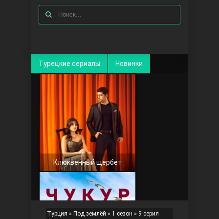
Турецкие сериалы
Новинки
Клюквенный щербет
Турция
»
Под землёй
»
1 сезон
» 9 серия