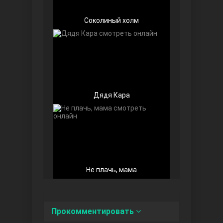
Соколиный холм
Любовь напоказ
Дядя Кара
Семья
Не плачь, мама
Прокомментировать