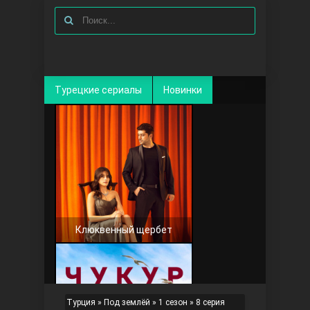
Турецкие сериалы
Новинки
Клюквенный щербет
Турция
»
Под землёй
»
1 сезон
» 8 серия