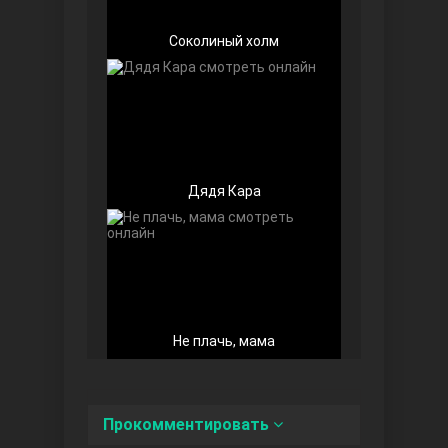
Соколиный холм
Любовь напоказ
Дядя Кара
Семья
Не плачь, мама
Прокомментировать