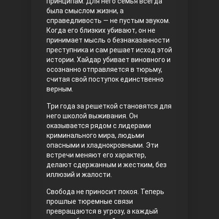
принципам. Для него семья всегда
была смыслом жизни, а
Правосyдие
справедливость — не пустым звуком.
Когда его близких убивают, он не
принимает мысль о безнаказанности
преступника и сам решает исход этой
истории. Хайдар убивает виновного и
осознанно отправляется в тюрьму,
считая свой поступок единственно
верным.
Три года за решеткой становятся для
Любовь напрокат
него школой выживания. Он
оказывается рядом с лидерами
криминального мира, людьми
опасными и хладнокровными. Эти
встречи меняют его характер,
делают сдержанным и жестким, без
иллюзий и жалости.
Свобода не приносит покоя. Теперь
прошлые тюремные связи
превращаются в угрозу, а каждый
Воскресший Эртугрул