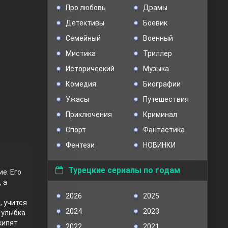
Про любовь
Драмы
Детективы
Боевик
Семейный
Военный
Мистика
Триллер
Исторический
Музыка
Комедия
Биографии
Ужасы
Путешествия
Приключения
Криминал
Спорт
Фантастика
Фентези
НОВИНКИ
Турецкие сериалы по годам
е. Его
 а
2026
2025
, учится
2024
2023
 улыбка
кипят
2022
2021