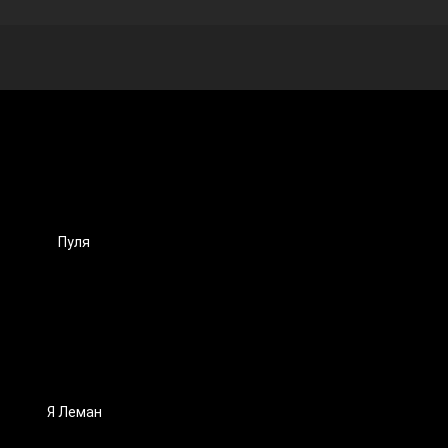
Пуля
Я Леман