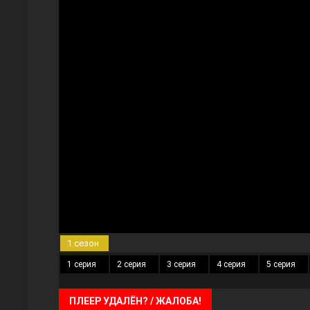
Три сестры
Ветреный холм
1 сезон
1 серия
2 серия
3 серия
4 серия
5 серия
ПЛЕЕР УДАЛЁН? / ЖАЛОБА!