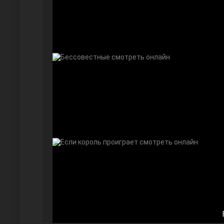
Далекий город
Ранняя пташка