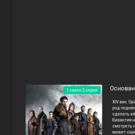
Чукур
Основание: Осман
Основани
1 сезон 2 серия
XIV век. О
род поднял
сделать её
Византия н
смотреть н
Правосyдие
может скры