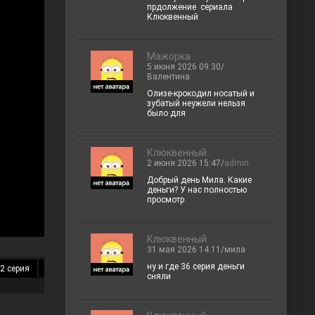
прдолжение сериала
Клюквенный
Мажорка
5 июня 2026 09:30/
Валентина
Олизе-крокодил носатый и
зубатый неужели нельзя
было для
Клюквенный
2 июня 2026 15:47/
admin
Добрый день Мила. Какие
деньги? У нас полностью
просмотр
Клюквенный
31 мая 2026 14:11/мила
ну и где 36 серия деньги
2 серия
13 серия
14 серия
15 серия
16 серия
17 серия
18 
сняли