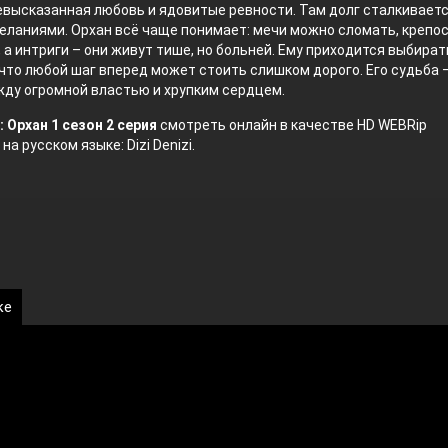
евысказанная любовь и ядовитые ревности. Там долг сталкиваетс
ланиями. Орхан всё чаще понимает: мечи можно сломать, крепо
 а интриги – они живут тише, но больней. Ему приходится выбират
, что любой шаг вперед может стоить слишком дорого. Его судьба 
ду огромной властью и хрупким сердцем.
 Орхан 1 сезон 2 серия
смотреть онлайн в качестве HD WEBRip
на русском языке: Dizi Denizi.
ке