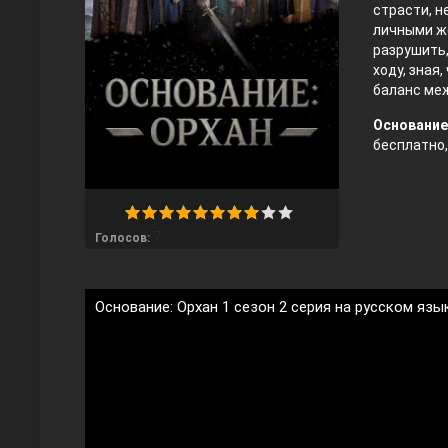
страсти, н
личными же
разрушить,
ходу, зная
баланс меж
Основание:
бесплатно, 
Любовь напрокат
7
Голосов:
Основание: Орхан 1 сезон 2 серия на русском язы
Воскресший Эртугрул