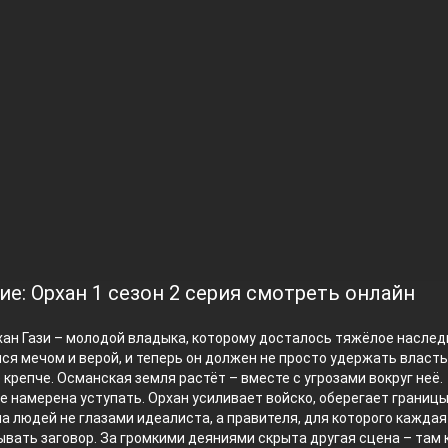
е: Орхан 1 сезон 2 серия смотреть онлайн
рхан Гази – молодой владыка, которому досталось тяжёлое наследи
ся мечом и верой, и теперь он должен не просто удержать власть,
 крепче. Османская земля растёт – вместе с угрозами вокруг неё.
е намерена уступать. Орхан усиливает войско, оберегает границы
а людей не глазами идеалиста, а правителя, для которого каждая
вать заговор. За громкими деяниями скрыта другая сцена – там 