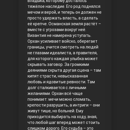
владыка, которому досталось
тяжёлое наследие. Его род поднялся
Правосyдие
мечом и верой, и теперь он должен не
просто удержать власть, а сделать
её крепче. Османская земля растёт –
вместе с угрозами вокруг неё.
Византия не намерена уступать.
Орхан усиливает войско, оберегает
границы, учится смотреть на людей
не глазами идеалиста, а правителя,
для которого каждая улыбка может
скрывать заговор. За громкими
Любовь напрокат
деяниями скрыта другая сцена – там
кипят страсти, невысказанная
любовь и ядовитые ревности. Там
долг сталкивается с личными
желаниями. Орхан всё чаще
понимает: мечи можно сломать,
крепости разрушить, а интриги – они
живут тише, но больней. Ему
приходится выбирать на ходу, зная,
что любой шаг вперед может стоить
Воскресший Эртугрул
слишком дорого. Его судьба – это