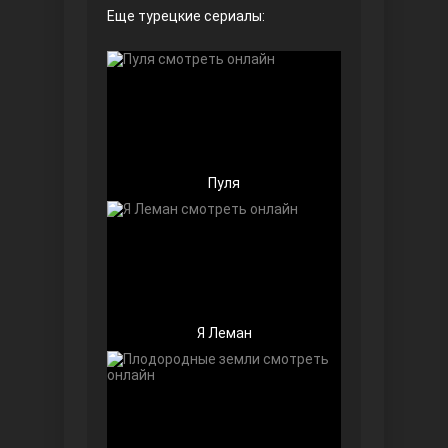
Еще турецкие сериалы:
Чёрно-белая любовь
Пуля
Дочь посла
Я Леман
Девушка за стеклом