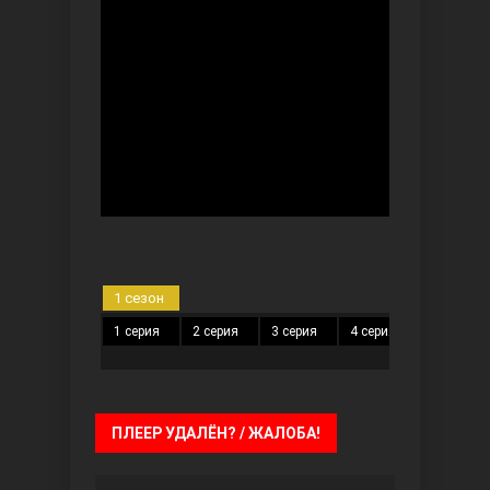
Безграничная любовь
1 сезон
Красивее, чем ты
1 серия
2 серия
3 серия
4 серия
5 серия
ПЛЕЕР УДАЛЁН? / ЖАЛОБА!