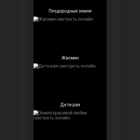
Плодородные земли
Жасмин
Далекий город
Дети рая
Ранняя пташка